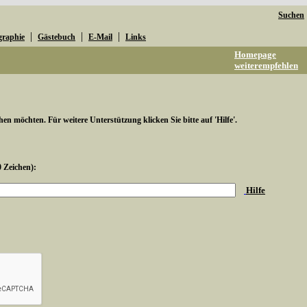
Suchen
|
|
|
graphie
Gästebuch
E-Mail
Links
Homepage
weiterempfehlen
hen möchten. Für weitere Unterstützung klicken Sie bitte auf 'Hilfe'.
0 Zeichen):
Hilfe