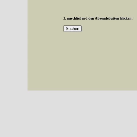
3. anschließend den Absendebutton klicken:
Mit diesen Knöpfen kann die Anzahl der Arten eingeschrängt werden, standardmäßig
alle in der Datenbank befindlichen Arten angezeigt. Sie haben folgende Möglichkeiten:
Im linken Bereich:
Keine Eingrenzung, alle Arten anzeigen
- Standard, zeigt alle Arten der Datenban
Arten die im Bundesgebiet vorkommen
- zeigt nur die Arten an, die auf dem Bu
Arten die im Westerwald vorkommen
- begrenzt die Anzeige auf Arten, die im W
Arten die in Westernohe vorkommen
- begrenzt die Anzeige auf Arten, die in We
Im rechten Bereich:
Alle Arten der Sammlung
- keine Einschränkungen, es werden alle Arten unabhängi
nur die mit Rote Liste-Status
- es werden nur Arten angezeigt, die auf der Rote Lis
Die linken und rechten Optionen können auch kombiniert werden.
Fatal error
: Uncaught ArgumentCountError: Too few arguments to function besucher_z
westerwald.de/httpdocs/vorlage/function.inc:3579 Stack trace: #0 /var/www/vhosts/sc
{main} thrown in
/var/www/vhosts/schmetterlinge-westerwald.de/httpdocs/vorlage