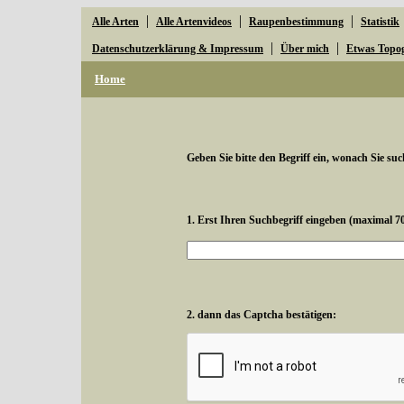
|
|
|
Alle Arten
Alle Artenvideos
Raupenbestimmung
Statistik
|
|
Datenschutzerklärung & Impressum
Über mich
Etwas Topo
Home
Geben Sie bitte den Begriff ein, wonach Sie suc
1. Erst Ihren Suchbegriff eingeben (maximal 7
2. dann das Captcha bestätigen: