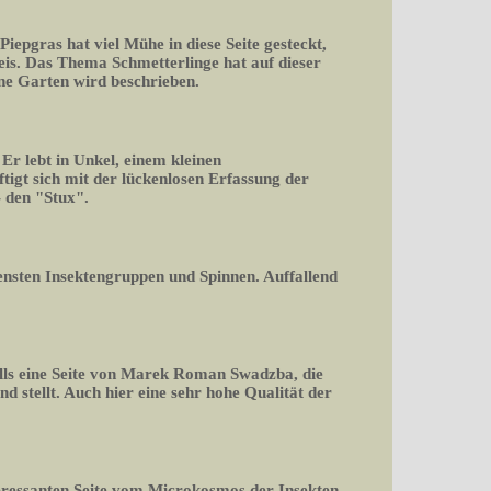
 Piepgras hat viel Mühe in diese Seite gesteckt,
is. Das Thema Schmetterlinge hat auf dieser
ene Garten wird beschrieben.
r lebt in Unkel, einem kleinen
igt sich mit der lückenlosen Erfassung der
 den "Stux".
densten Insektengruppen und Spinnen. Auffallend
falls eine Seite von Marek Roman Swadzba, die
d stellt. Auch hier eine sehr hohe Qualität der
teressanten Seite vom Microkosmos der Insekten