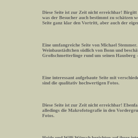
Diese Seite ist zur Zeit nicht erreichbar! Birgitt
was der Besucher auch bestimmt zu schätzen we
Seite ganz klar den Vortritt, aber auch der eig
Eine umfangreiche Seite von Michael Stemmer. E
Weinbaustädtchen südlich von Bonn und beschäft
Großschmetterlinge rund um seinen Hausberg -
Eine interessant aufgebaute Seite mit verschie
sind die qualitativ hochwertigen Fotos.
Diese Seite ist zur Zeit nicht erreichbar! Eben
alledings die Makrofotografie in den Vordergrun
Fotos.
Heide und Willi Wünsch berichten auf ihrer in