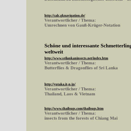
http://calc.gknavigation.de/
Verantwortlicher / Thema:
Umrechnen von Gauß-Krüger-Notation
Schöne und interessante Schmetterling
weltweit
http://www.srilankaninsects.net/index.htm
Verantwortlicher / Thema:
Butterflies & Dragonflies of Sri Lanka
http://yutaka.it-n.jp/
Verantwortlicher / Thema:
Thailand, Laos & Vietnam
http://www.thaibugs.com/thaibugs.htm
Verantwortlicher / Thema:
insects from the forests of Chiang Mai