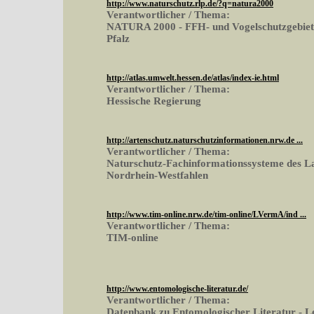
http://www.naturschutz.rlp.de/?q=natura2000
Verantwortlicher / Thema:
NATURA 2000 - FFH- und Vogelschutzgebiete
Pfalz
http://atlas.umwelt.hessen.de/atlas/index-ie.html
Verantwortlicher / Thema:
Hessische Regierung
http://artenschutz.naturschutzinformationen.nrw.de ...
Verantwortlicher / Thema:
Naturschutz-Fachinformationssysteme des L
Nordrhein-Westfahlen
http://www.tim-online.nrw.de/tim-online/LVermA/ind ...
Verantwortlicher / Thema:
TIM-online
http://www.entomologische-literatur.de/
Verantwortlicher / Thema:
Datenbank zu Entomologischer Literatur - L