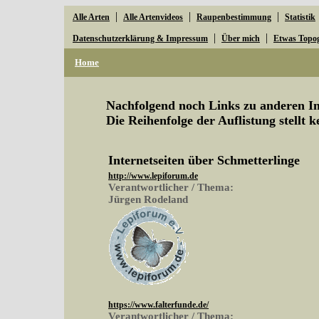
|
|
|
Alle Arten
Alle Artenvideos
Raupenbestimmung
Statistik
|
|
Datenschutzerklärung & Impressum
Über mich
Etwas Topo
Home
Nachfolgend noch Links zu anderen Ins
Die Reihenfolge der Auflistung stellt 
Internetseiten über Schmetterlinge
http://www.lepiforum.de
Verantwortlicher / Thema:
Jürgen Rodeland
https://www.falterfunde.de/
Verantwortlicher / Thema: