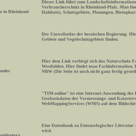
Dieser Link führt zum Landschaftsinformation
Verbraucherschutz in Rheinland-Pfalz. Man fin
 in Rheinland-
Habitate), Schutzgebiete, Planungen, Biotopka
Der Umweltatlas der hessischen Regierung. Hi
Gebiete und Vogelschutzgebiete finden.
Hier dem Link verbirgt sich das Naturschutz-
Westfahlen. Hier findet man Fachinformation,
andes
NRW (Die Seite ist noch nicht ganz fertig gestell
"TIM-online" ist eine Internet-Anwendung des
Geobasisdaten der Vermessungs- und Kataste
WebMappingServices (WMS) auf dem Bildschi
Eine Datenbank zu Entomologischer Literatur -
wird.
epidoptera