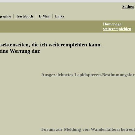
Suchen
|
|
|
graphie
Gästebuch
E-Mail
Links
Homepage
weiterempfehlen
ektenseiten, die ich weiterempfehlen kann.
keine Wertung dar.
Ausgezeichnetes Lepidopteren-Bestimmungsfo
Forum zur Meldung von Wanderfaltern betreut