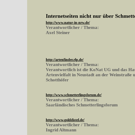
Internetseiten nicht nur über Schmett
http://www.natur-in-nrw.de/
Verantwortlicher / Thema:
Axel Steiner
http://artenfinder.rlp.de/
Verantwortlicher / Thema:
Verantwortlich ist die KoNat UG und das Ha
Artenvielfalt in Neustadt an der Weinstraße 
Schotthöfer
http://www.schmetterlingsforum.de/
Verantwortlicher / Thema:
Saarländisches Schmetterlingsforum
http://www.golddistel.de/
Verantwortlicher / Thema:
Ingrid Altmann