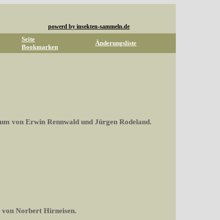
powerd by insekten-sammeln.de
Seite
Änderungsliste
Bookmarken
rum von Erwin Rennwald und Jürgen Rodeland.
 von Norbert Hirneisen.