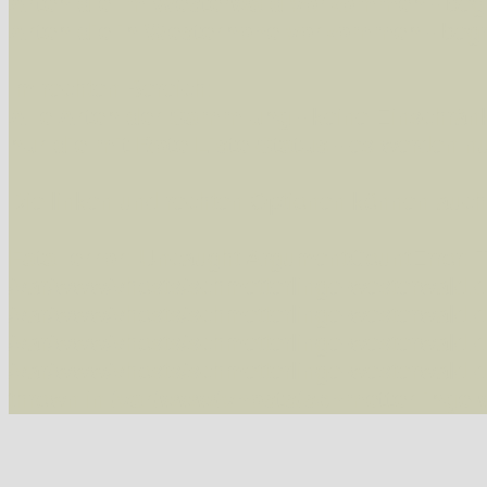
Arten die im Westerwald vorkommen
- beg
Arten die in Westernohe vorkommen
- beg
Im rechten Bereich:
Alle Arten der Sammlung
- keine Einschrän
nur die mit Rote Liste-Status
- es werden nur
Die linken und rechten Optionen können auch
Fatal error
: Uncaught ArgumentCountError: T
/var/www/vhosts/schmetterlinge-westerwald.de/
/var/www/vhosts/schmetterlinge-westerwald.de
/var/www/vhosts/schmetterlinge-westerwald.de
/var/www/vhosts/schmetterlinge-westerwald.de/
thrown in
/var/www/vhosts/schmetterlinge-w