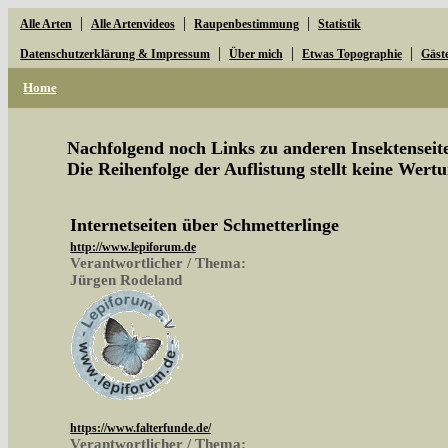
|
|
|
Alle Arten
Alle Artenvideos
Raupenbestimmung
Statistik
|
|
|
Datenschutzerklärung & Impressum
Über mich
Etwas Topographie
Gäst
Home
Nachfolgend noch Links zu anderen Insektenseite
Die Reihenfolge der Auflistung stellt keine Wertu
Internetseiten über Schmetterlinge
http://www.lepiforum.de
Verantwortlicher / Thema:
Jürgen Rodeland
https://www.falterfunde.de/
Verantwortlicher / Thema: