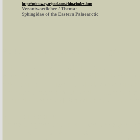
http://tpittaway.tripod.com/china/index.htm
Verantwortlicher / Thema:
Sphingidae of the Eastern Palaearctic
Sie können nach mehreren Suchbegriffen oder
Bei der Suche wird nach dem Suchbegriff in al
wissenschaftlichen und deutschen Namen, so
Artenkennziffern nach Karsholt/Razowski od
der Arten eingeschrängt werden, standardmä
alle in der Datenbank befindlichen Arten ange
Im linken Bereich:
Keine Eingrenzung, alle Arten anzeigen
- S
Arten die im Bundesgebiet vorkommen
- z