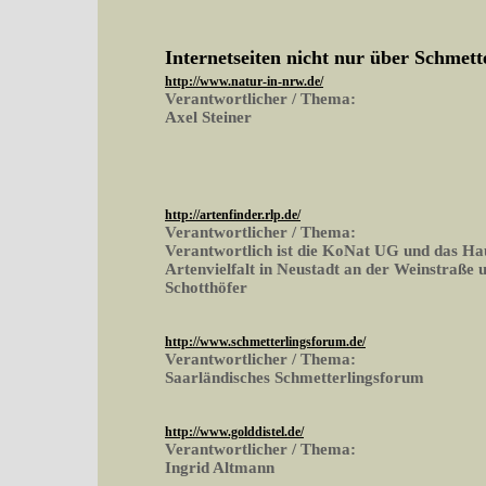
Internetseiten nicht nur über Schmett
http://www.natur-in-nrw.de/
Verantwortlicher / Thema:
Axel Steiner
http://artenfinder.rlp.de/
Verantwortlicher / Thema:
Verantwortlich ist die KoNat UG und das Ha
Artenvielfalt in Neustadt an der Weinstraße 
Schotthöfer
http://www.schmetterlingsforum.de/
Verantwortlicher / Thema:
Saarländisches Schmetterlingsforum
http://www.golddistel.de/
Verantwortlicher / Thema:
Ingrid Altmann