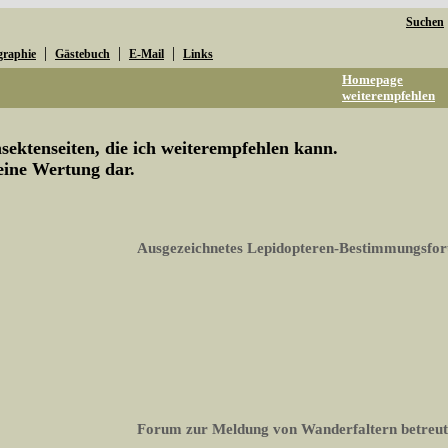
Suchen
|
|
|
graphie
Gästebuch
E-Mail
Links
Homepage
weiterempfehlen
ektenseiten, die ich weiterempfehlen kann.
keine Wertung dar.
Ausgezeichnetes Lepidopteren-Bestimmungsfo
Forum zur Meldung von Wanderfaltern betreut