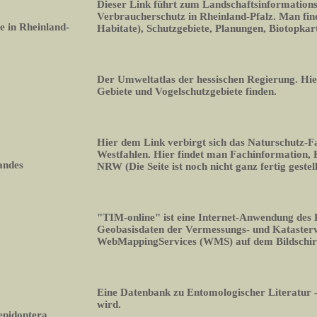
Dieser Link führt zum Landschaftsinformation
Verbraucherschutz in Rheinland-Pfalz. Man fin
 in Rheinland-
Habitate), Schutzgebiete, Planungen, Biotopka
Der Umweltatlas der hessischen Regierung. Hi
Gebiete und Vogelschutzgebiete finden.
Hier dem Link verbirgt sich das Naturschutz-
Westfahlen. Hier findet man Fachinformation,
andes
NRW (Die Seite ist noch nicht ganz fertig gestell
"TIM-online" ist eine Internet-Anwendung des
Geobasisdaten der Vermessungs- und Kataste
WebMappingServices (WMS) auf dem Bildschi
Eine Datenbank zu Entomologischer Literatur -
wird.
epidoptera