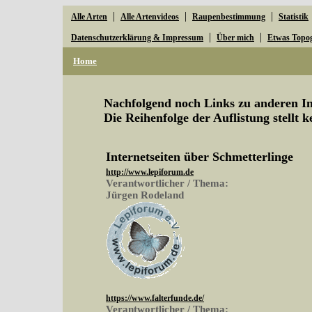
|
|
|
Alle Arten
Alle Artenvideos
Raupenbestimmung
Statistik
|
|
Datenschutzerklärung & Impressum
Über mich
Etwas Topo
Home
Nachfolgend noch Links zu anderen Ins
Die Reihenfolge der Auflistung stellt 
Internetseiten über Schmetterlinge
http://www.lepiforum.de
Verantwortlicher / Thema:
Jürgen Rodeland
https://www.falterfunde.de/
Verantwortlicher / Thema: