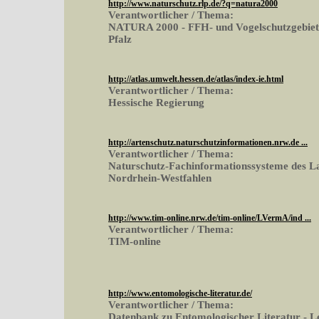
http://www.naturschutz.rlp.de/?q=natura2000
Verantwortlicher / Thema:
NATURA 2000 - FFH- und Vogelschutzgebiete
Pfalz
http://atlas.umwelt.hessen.de/atlas/index-ie.html
Verantwortlicher / Thema:
Hessische Regierung
http://artenschutz.naturschutzinformationen.nrw.de ...
Verantwortlicher / Thema:
Naturschutz-Fachinformationssysteme des L
Nordrhein-Westfahlen
http://www.tim-online.nrw.de/tim-online/LVermA/ind ...
Verantwortlicher / Thema:
TIM-online
http://www.entomologische-literatur.de/
Verantwortlicher / Thema:
Datenbank zu Entomologischer Literatur - L