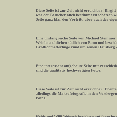
Diese Seite ist zur Zeit nicht erreichbar! Birgitt
was der Besucher auch bestimmt zu schätzen we
Seite ganz klar den Vortritt, aber auch der eig
Eine umfangreiche Seite von Michael Stemmer. E
Weinbaustädtchen südlich von Bonn und beschäft
Großschmetterlinge rund um seinen Hausberg -
Eine interessant aufgebaute Seite mit verschie
sind die qualitativ hochwertigen Fotos.
Diese Seite ist zur Zeit nicht erreichbar! Eben
alledings die Makrofotografie in den Vordergrun
Fotos.
Heide und Willi Wünsch berichten auf ihrer in