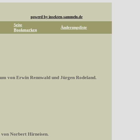
powerd by insekten-sammeln.de
Seite
Änderungsliste
Bookmarken
rum von Erwin Rennwald und Jürgen Rodeland.
 von Norbert Hirneisen.