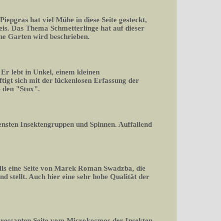
 Piepgras hat viel Mühe in diese Seite gesteckt,
is. Das Thema Schmetterlinge hat auf dieser
ene Garten wird beschrieben.
r lebt in Unkel, einem kleinen
igt sich mit der lückenlosen Erfassung der
 den "Stux".
densten Insektengruppen und Spinnen. Auffallend
falls eine Seite von Marek Roman Swadzba, die
d stellt. Auch hier eine sehr hohe Qualität der
teressanten Seite vom Microkosmos der Insekten