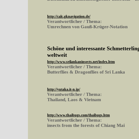
http://calc.gknavigation.de/
Verantwortlicher / Thema:
Umrechnen von Gauß-Krüger-Notation
Schöne und interessante Schmetterling
weltweit
http://www.srilankaninsects.net/index.htm
Verantwortlicher / Thema:
Butterflies & Dragonflies of Sri Lanka
http://yutaka.it-n.jp/
Verantwortlicher / Thema:
Thailand, Laos & Vietnam
http://www.thaibugs.com/thaibugs.htm
Verantwortlicher / Thema:
insects from the forests of Chiang Mai