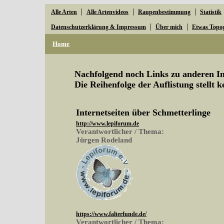
|
|
|
Alle Arten
Alle Artenvideos
Raupenbestimmung
Statistik
|
|
Datenschutzerklärung & Impressum
Über mich
Etwas Topo
Home
Nachfolgend noch Links zu anderen Ins
Die Reihenfolge der Auflistung stellt 
Internetseiten über Schmetterlinge
http://www.lepiforum.de
Verantwortlicher / Thema:
Jürgen Rodeland
https://www.falterfunde.de/
Verantwortlicher / Thema: