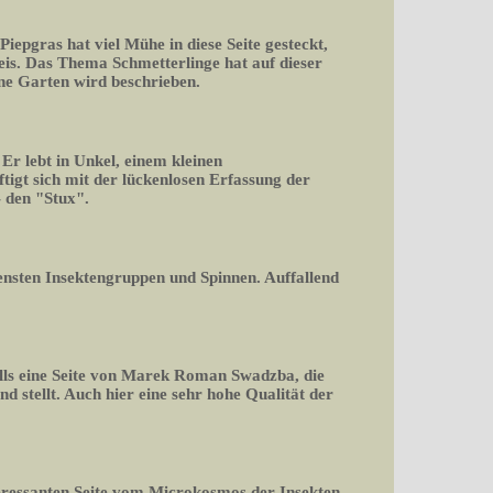
 Piepgras hat viel Mühe in diese Seite gesteckt,
is. Das Thema Schmetterlinge hat auf dieser
ene Garten wird beschrieben.
r lebt in Unkel, einem kleinen
igt sich mit der lückenlosen Erfassung der
 den "Stux".
densten Insektengruppen und Spinnen. Auffallend
falls eine Seite von Marek Roman Swadzba, die
d stellt. Auch hier eine sehr hohe Qualität der
teressanten Seite vom Microkosmos der Insekten