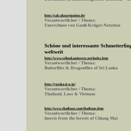
http://calc.gknavigation.de/
Verantwortlicher / Thema:
Umrechnen von Gauß-Krüger-Notation
Schöne und interessante Schmetterling
weltweit
http://www.srilankaninsects.net/index.htm
Verantwortlicher / Thema:
Butterflies & Dragonflies of Sri Lanka
http://yutaka.it-n.jp/
Verantwortlicher / Thema:
Thailand, Laos & Vietnam
http://www.thaibugs.com/thaibugs.htm
Verantwortlicher / Thema:
insects from the forests of Chiang Mai