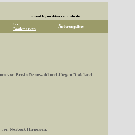
powerd by insekten-sammeln.de
Seite
Änderungsliste
Bookmarken
rum von Erwin Rennwald und Jürgen Rodeland.
 von Norbert Hirneisen.