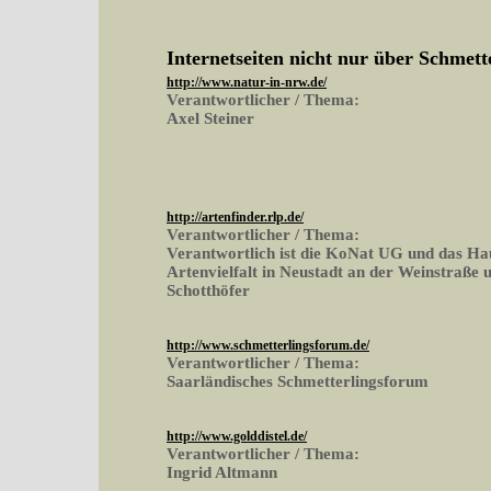
Internetseiten nicht nur über Schmett
http://www.natur-in-nrw.de/
Verantwortlicher / Thema:
Axel Steiner
http://artenfinder.rlp.de/
Verantwortlicher / Thema:
Verantwortlich ist die KoNat UG und das Ha
Artenvielfalt in Neustadt an der Weinstraße 
Schotthöfer
http://www.schmetterlingsforum.de/
Verantwortlicher / Thema:
Saarländisches Schmetterlingsforum
http://www.golddistel.de/
Verantwortlicher / Thema:
Ingrid Altmann