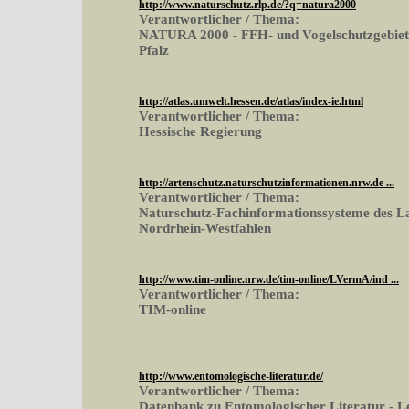
http://www.naturschutz.rlp.de/?q=natura2000
Verantwortlicher / Thema:
NATURA 2000 - FFH- und Vogelschutzgebiete
Pfalz
http://atlas.umwelt.hessen.de/atlas/index-ie.html
Verantwortlicher / Thema:
Hessische Regierung
http://artenschutz.naturschutzinformationen.nrw.de ...
Verantwortlicher / Thema:
Naturschutz-Fachinformationssysteme des L
Nordrhein-Westfahlen
http://www.tim-online.nrw.de/tim-online/LVermA/ind ...
Verantwortlicher / Thema:
TIM-online
http://www.entomologische-literatur.de/
Verantwortlicher / Thema:
Datenbank zu Entomologischer Literatur - L