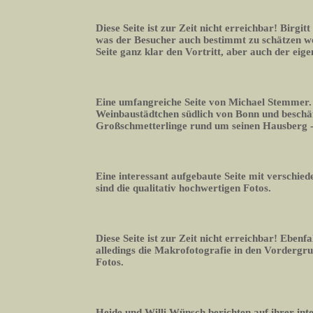
Diese Seite ist zur Zeit nicht erreichbar! Birgitt
was der Besucher auch bestimmt zu schätzen we
Seite ganz klar den Vortritt, aber auch der eig
Eine umfangreiche Seite von Michael Stemmer. E
Weinbaustädtchen südlich von Bonn und beschäft
Großschmetterlinge rund um seinen Hausberg -
Eine interessant aufgebaute Seite mit verschie
sind die qualitativ hochwertigen Fotos.
Diese Seite ist zur Zeit nicht erreichbar! Eben
alledings die Makrofotografie in den Vordergrun
Fotos.
Heide und Willi Wünsch berichten auf ihrer in