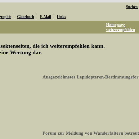
Suchen
|
|
|
graphie
Gästebuch
E-Mail
Links
Homepage
weiterempfehlen
ektenseiten, die ich weiterempfehlen kann.
keine Wertung dar.
Ausgezeichnetes Lepidopteren-Bestimmungsfo
Forum zur Meldung von Wanderfaltern betreut