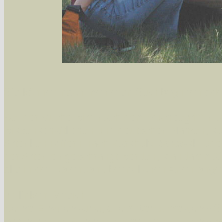
Sie können nach mehreren Suchbegriffen oder
Bei der Suche wird nach dem Suchbegriff in al
wissenschaftlichen und deutschen Namen, so
Artenkennziffern nach Karsholt/Razowski od
der Arten eingeschrängt werden, standardmä
alle in der Datenbank befindlichen Arten ange
Im linken Bereich:
Keine Eingrenzung, alle Arten anzeigen
- S
Arten die im Bundesgebiet vorkommen
- z