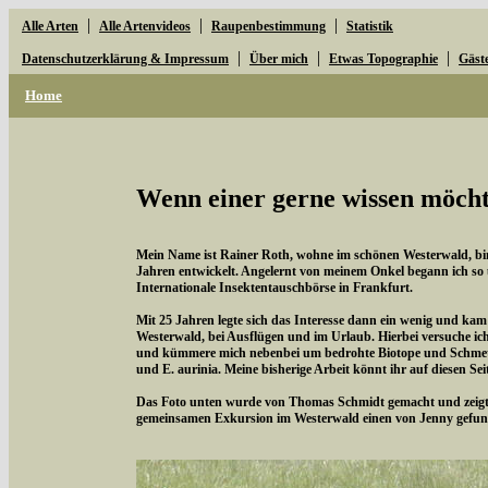
|
|
|
Alle Arten
Alle Artenvideos
Raupenbestimmung
Statistik
|
|
|
Datenschutzerklärung & Impressum
Über mich
Etwas Topographie
Gäst
Home
Wenn einer gerne wissen möchte
Mein Name ist Rainer Roth, wohne im schönen Westerwald, bin 
Jahren entwickelt. Angelernt von meinem Onkel begann ich so
Internationale Insektentauschbörse in Frankfurt.
Mit 25 Jahren legte sich das Interesse dann ein wenig und kam
Westerwald, bei Ausflügen und im Urlaub. Hierbei versuche i
und kümmere mich nebenbei um bedrohte Biotope und Schmette
und E. aurinia. Meine bisherige Arbeit könnt ihr auf diesen Se
Das Foto unten wurde von Thomas Schmidt gemacht und zeigt d
gemeinsamen Exkursion im Westerwald einen von Jenny gefun