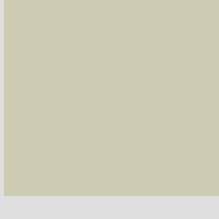
Arten die im Westerwald vorkommen
- beg
Arten die in Westernohe vorkommen
- beg
Im rechten Bereich:
Alle Arten der Sammlung
- keine Einschrän
nur die mit Rote Liste-Status
- es werden nur
Die linken und rechten Optionen können auch
Fatal error
: Uncaught ArgumentCountError: T
/var/www/vhosts/schmetterlinge-westerwald.de/
/var/www/vhosts/schmetterlinge-westerwald.de
/var/www/vhosts/schmetterlinge-westerwald.de
/var/www/vhosts/schmetterlinge-westerwald.de
thrown in
/var/www/vhosts/schmetterlinge-w