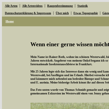
|
|
|
Alle Arten
Alle Artenvideos
Raupenbestimmung
Statistik
|
|
|
Datenschutzerklärung & Impressum
Über mich
Etwas Topographie
Gäst
Home
Wenn einer gerne wissen möchte
Mein Name ist Rainer Roth, wohne im schönen Westerwald, bin 
Jahren entwickelt. Angelernt von meinem Onkel begann ich so
Internationale Insektentauschbörse in Frankfurt.
Mit 25 Jahren legte sich das Interesse dann ein wenig und kam
Westerwald, bei Ausflügen und im Urlaub. Hierbei versuche i
und kümmere mich nebenbei um bedrohte Biotope und Schmette
und E. aurinia. Meine bisherige Arbeit könnt ihr auf diesen Se
Das Foto unten wurde von Thomas Schmidt gemacht und zeigt d
gemeinsamen Exkursion im Westerwald einen von Jenny gefun