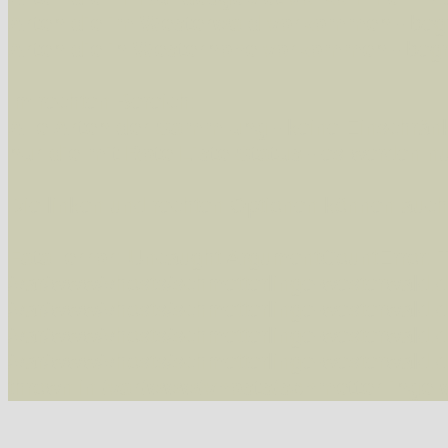
Arten die im Westerwald vorkommen
- beg
Arten die in Westernohe vorkommen
- beg
Im rechten Bereich:
Alle Arten der Sammlung
- keine Einschrän
nur die mit Rote Liste-Status
- es werden nur
Die linken und rechten Optionen können auch
Fatal error
: Uncaught ArgumentCountError: T
/var/www/vhosts/schmetterlinge-westerwald.de/
/var/www/vhosts/schmetterlinge-westerwald.de
/var/www/vhosts/schmetterlinge-westerwald.de
/var/www/vhosts/schmetterlinge-westerwald.de
thrown in
/var/www/vhosts/schmetterlinge-w