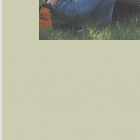
Sie können nach mehreren Suchbegriffen oder
Bei der Suche wird nach dem Suchbegriff in al
wissenschaftlichen und deutschen Namen, so
Artenkennziffern nach Karsholt/Razowski od
der Arten eingeschrängt werden, standardmä
alle in der Datenbank befindlichen Arten ange
Im linken Bereich:
Keine Eingrenzung, alle Arten anzeigen
- S
Arten die im Bundesgebiet vorkommen
- z