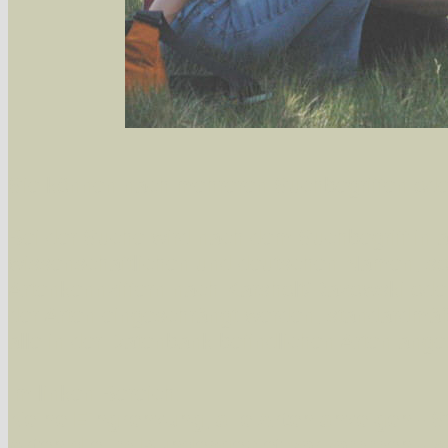
Sie können nach mehreren Suchbegriffen oder
Bei der Suche wird nach dem Suchbegriff in al
wissenschaftlichen und deutschen Namen, so
Artenkennziffern nach Karsholt/Razowski od
der Arten eingeschrängt werden, standardmä
alle in der Datenbank befindlichen Arten ange
Im linken Bereich:
Keine Eingrenzung, alle Arten anzeigen
- S
Arten die im Bundesgebiet vorkommen
- z