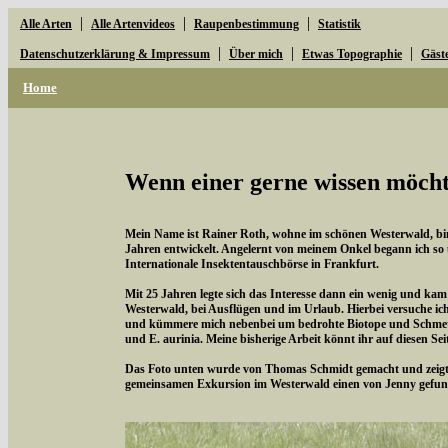
|
|
|
Alle Arten
Alle Artenvideos
Raupenbestimmung
Statistik
|
|
|
Datenschutzerklärung & Impressum
Über mich
Etwas Topographie
Gäst
Home
Wenn einer gerne wissen möchte
Mein Name ist Rainer Roth, wohne im schönen Westerwald, bin 
Jahren entwickelt. Angelernt von meinem Onkel begann ich so
Internationale Insektentauschbörse in Frankfurt.
Mit 25 Jahren legte sich das Interesse dann ein wenig und kam
Westerwald, bei Ausflügen und im Urlaub. Hierbei versuche i
und kümmere mich nebenbei um bedrohte Biotope und Schmette
und E. aurinia. Meine bisherige Arbeit könnt ihr auf diesen Se
Das Foto unten wurde von Thomas Schmidt gemacht und zeigt d
gemeinsamen Exkursion im Westerwald einen von Jenny gefun