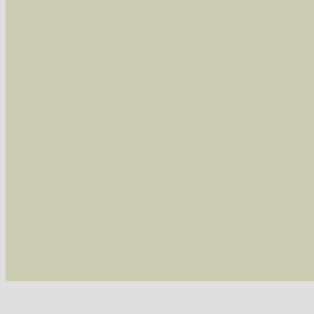
Arten die im Westerwald vorkommen
- beg
Arten die in Westernohe vorkommen
- beg
Im rechten Bereich:
Alle Arten der Sammlung
- keine Einschrän
nur die mit Rote Liste-Status
- es werden nur
Die linken und rechten Optionen können auch
Fatal error
: Uncaught ArgumentCountError: T
/var/www/vhosts/schmetterlinge-westerwald.de/
/var/www/vhosts/schmetterlinge-westerwald.de
/var/www/vhosts/schmetterlinge-westerwald.de
/var/www/vhosts/schmetterlinge-westerwald.de
thrown in
/var/www/vhosts/schmetterlinge-w