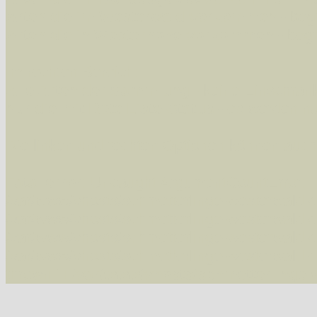
Arten die im Westerwald vorkommen
- beg
Arten die in Westernohe vorkommen
- beg
Im rechten Bereich:
Alle Arten der Sammlung
- keine Einschrän
nur die mit Rote Liste-Status
- es werden nur
Die linken und rechten Optionen können auch
Fatal error
: Uncaught ArgumentCountError: T
/var/www/vhosts/schmetterlinge-westerwald.de/
/var/www/vhosts/schmetterlinge-westerwald.de
/var/www/vhosts/schmetterlinge-westerwald.de
/var/www/vhosts/schmetterlinge-westerwald.de
thrown in
/var/www/vhosts/schmetterlinge-w