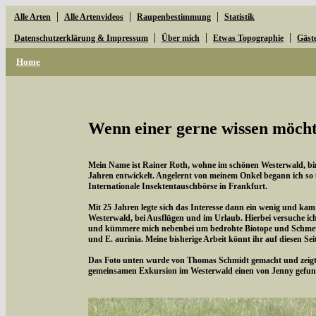
|
|
|
Alle Arten
Alle Artenvideos
Raupenbestimmung
Statistik
|
|
|
Datenschutzerklärung & Impressum
Über mich
Etwas Topographie
Gäst
Home
Wenn einer gerne wissen möchte
Mein Name ist Rainer Roth, wohne im schönen Westerwald, bin 
Jahren entwickelt. Angelernt von meinem Onkel begann ich so
Internationale Insektentauschbörse in Frankfurt.
Mit 25 Jahren legte sich das Interesse dann ein wenig und kam
Westerwald, bei Ausflügen und im Urlaub. Hierbei versuche i
und kümmere mich nebenbei um bedrohte Biotope und Schmette
und E. aurinia. Meine bisherige Arbeit könnt ihr auf diesen Se
Das Foto unten wurde von Thomas Schmidt gemacht und zeigt d
gemeinsamen Exkursion im Westerwald einen von Jenny gefun