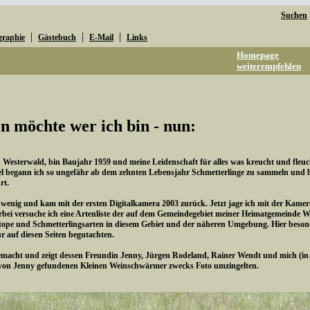
Suchen
|
|
|
graphie
Gästebuch
E-Mail
Links
Homepage
weiterempfehlen
n möchte wer ich bin - nun:
esterwald, bin Baujahr 1959 und meine Leidenschaft für alles was kreucht und fleucht 
l begann ich so ungefähr ab dem zehnten Lebensjahr Schmetterlinge zu sammeln und be
rt.
n wenig und kam mit der ersten Digitalkamera 2003 zurück. Jetzt jage ich mit der Kame
rbei versuche ich eine Artenliste der auf dem Gemeindegebiet meiner Heimatgemeinde 
pe und Schmetterlingsarten in diesem Gebiet und der näheren Umgebung. Hier besonde
hr auf diesen Seiten begutachten.
cht und zeigt dessen Freundin Jenny, Jürgen Rodeland, Rainer Wendt und mich (in de
von Jenny gefundenen Kleinen Weinschwärmer zwecks Foto umzingelten.