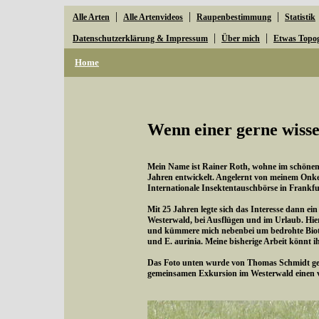
|
|
|
Alle Arten
Alle Artenvideos
Raupenbestimmung
Statistik
|
|
Datenschutzerklärung & Impressum
Über mich
Etwas Topo
Home
Wenn einer gerne wisse
Mein Name ist Rainer Roth, wohne im schönen W
Jahren entwickelt. Angelernt von meinem Onke
Internationale Insektentauschbörse in Frankfu
Mit 25 Jahren legte sich das Interesse dann ei
Westerwald, bei Ausflügen und im Urlaub. Hie
und kümmere mich nebenbei um bedrohte Bioto
und E. aurinia. Meine bisherige Arbeit könnt i
Das Foto unten wurde von Thomas Schmidt gema
gemeinsamen Exkursion im Westerwald einen 