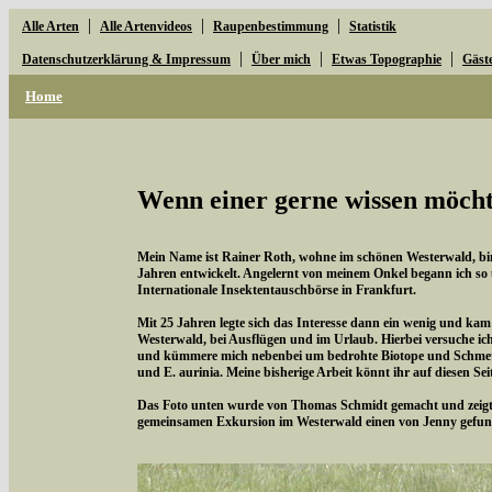
|
|
|
Alle Arten
Alle Artenvideos
Raupenbestimmung
Statistik
|
|
|
Datenschutzerklärung & Impressum
Über mich
Etwas Topographie
Gäst
Home
Wenn einer gerne wissen möchte
Mein Name ist Rainer Roth, wohne im schönen Westerwald, bin 
Jahren entwickelt. Angelernt von meinem Onkel begann ich so
Internationale Insektentauschbörse in Frankfurt.
Mit 25 Jahren legte sich das Interesse dann ein wenig und kam
Westerwald, bei Ausflügen und im Urlaub. Hierbei versuche i
und kümmere mich nebenbei um bedrohte Biotope und Schmette
und E. aurinia. Meine bisherige Arbeit könnt ihr auf diesen Se
Das Foto unten wurde von Thomas Schmidt gemacht und zeigt d
gemeinsamen Exkursion im Westerwald einen von Jenny gefun