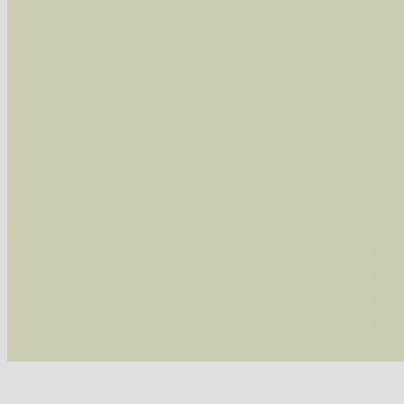
Arten die im Westerwald vorkommen
- beg
Arten die in Westernohe vorkommen
- beg
Im rechten Bereich:
Alle Arten der Sammlung
- keine Einschrän
nur die mit Rote Liste-Status
- es werden nur
Die linken und rechten Optionen können auch
Fatal error
: Uncaught ArgumentCountError: T
/var/www/vhosts/schmetterlinge-westerwald.de/
/var/www/vhosts/schmetterlinge-westerwald.de
/var/www/vhosts/schmetterlinge-westerwald.de
/var/www/vhosts/schmetterlinge-westerwald.de
thrown in
/var/www/vhosts/schmetterlinge-w