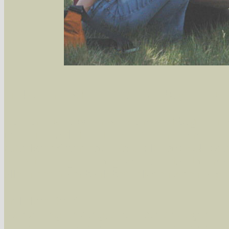
Sie können nach mehreren Suchbegriffen oder
Bei der Suche wird nach dem Suchbegriff in al
wissenschaftlichen und deutschen Namen, so
Artenkennziffern nach Karsholt/Razowski od
der Arten eingeschrängt werden, standardmä
alle in der Datenbank befindlichen Arten ange
Im linken Bereich:
Keine Eingrenzung, alle Arten anzeigen
- S
Arten die im Bundesgebiet vorkommen
- z