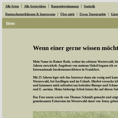
|
|
|
Alle Arten
Alle Artenvideos
Raupenbestimmung
Statistik
|
|
|
Datenschutzerklärung & Impressum
Über mich
Etwas Topographie
Gäst
Home
Wenn einer gerne wissen möchte
Mein Name ist Rainer Roth, wohne im schönen Westerwald, bin 
Jahren entwickelt. Angelernt von meinem Onkel begann ich so
Internationale Insektentauschbörse in Frankfurt.
Mit 25 Jahren legte sich das Interesse dann ein wenig und kam
Westerwald, bei Ausflügen und im Urlaub. Hierbei versuche i
und kümmere mich nebenbei um bedrohte Biotope und Schmette
und E. aurinia. Meine bisherige Arbeit könnt ihr auf diesen Se
Das Foto unten wurde von Thomas Schmidt gemacht und zeigt d
gemeinsamen Exkursion im Westerwald einen von Jenny gefun