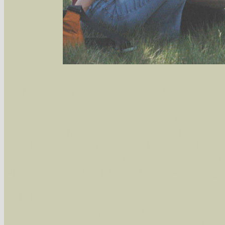
Sie können nach mehreren Suchbegriffen oder
Bei der Suche wird nach dem Suchbegriff in al
wissenschaftlichen und deutschen Namen, so
Artenkennziffern nach Karsholt/Razowski od
der Arten eingeschrängt werden, standardmä
alle in der Datenbank befindlichen Arten ange
Im linken Bereich:
Keine Eingrenzung, alle Arten anzeigen
- S
Arten die im Bundesgebiet vorkommen
- z