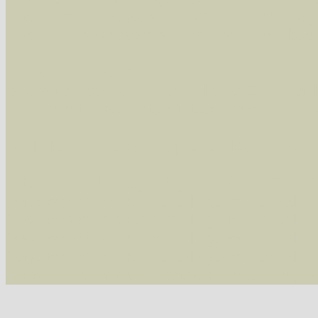
Arten die im Westerwald vorkommen
- beg
Arten die in Westernohe vorkommen
- beg
Im rechten Bereich:
Alle Arten der Sammlung
- keine Einschrän
nur die mit Rote Liste-Status
- es werden nur
Die linken und rechten Optionen können auch
Fatal error
: Uncaught ArgumentCountError: T
/var/www/vhosts/schmetterlinge-westerwald.de/
/var/www/vhosts/schmetterlinge-westerwald.de
/var/www/vhosts/schmetterlinge-westerwald.de
/var/www/vhosts/schmetterlinge-westerwald.de
thrown in
/var/www/vhosts/schmetterlinge-w