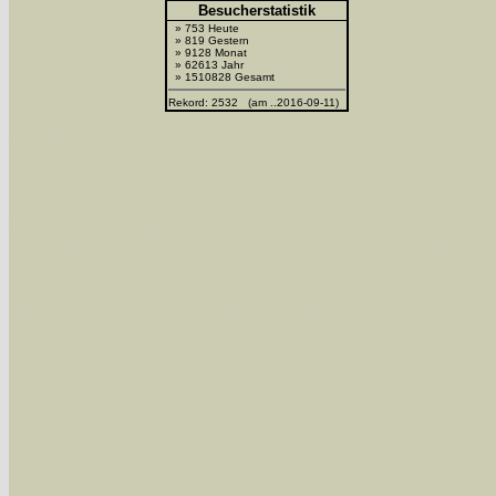
Besucherstatistik
» 753 Heute
» 819 Gestern
» 9128 Monat
» 62613 Jahr
» 1510828 Gesamt
Rekord: 2532 (am ..2016-09-11)
Sie können nach mehreren Suchbegriffen oder
Bei der Suche wird nach dem Suchbegriff in al
wissenschaftlichen und deutschen Namen, so
Artenkennziffern nach Karsholt/Razowski od
der Arten eingeschrängt werden, standardmä
alle in der Datenbank befindlichen Arten ange
Im linken Bereich:
Keine Eingrenzung, alle Arten anzeigen
- S
Arten die im Bundesgebiet vorkommen
- z
Arten die im Westerwald vorkommen
- beg
Arten die in Westernohe vorkommen
- beg