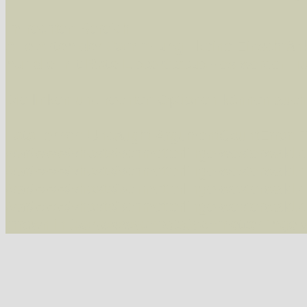
Im rechten Bereich:
Alle Arten der Sammlung
- keine Einschrän
nur die mit Rote Liste-Status
- es werden nur
Die linken und rechten Optionen können auch
Fatal error
: Uncaught ArgumentCountError: T
/var/www/vhosts/schmetterlinge-westerwald.de/
/var/www/vhosts/schmetterlinge-westerwald.de
/var/www/vhosts/schmetterlinge-westerwald.de
/var/www/vhosts/schmetterlinge-westerwald.de/
thrown in
/var/www/vhosts/schmetterlinge-w