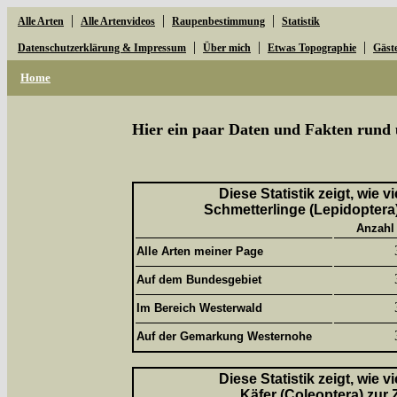
|
|
|
Alle Arten
Alle Artenvideos
Raupenbestimmung
Statistik
|
|
|
Datenschutzerklärung & Impressum
Über mich
Etwas Topographie
Gäst
Home
Hier ein paar Daten und Fakten rund 
Diese Statistik zeigt, wie 
Schmetterlinge (Lepidoptera)
Anzahl
Alle Arten meiner Page
Auf dem Bundesgebiet
Im Bereich Westerwald
Auf der Gemarkung Westernohe
Diese Statistik zeigt, wie 
Käfer (Coleoptera) zur 