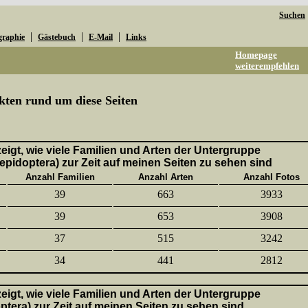
Suchen
|
|
|
graphie
Gästebuch
E-Mail
Links
Homepage
weiterempfehlen
kten rund um diese Seiten
 zeigt, wie viele Familien und Arten der Untergruppe
epidoptera) zur Zeit auf meinen Seiten zu sehen sind
Anzahl Familien
Anzahl Arten
Anzahl Fotos
39
663
3933
39
653
3908
37
515
3242
34
441
2812
 zeigt, wie viele Familien und Arten der Untergruppe
ptera) zur Zeit auf meinen Seiten zu sehen sind