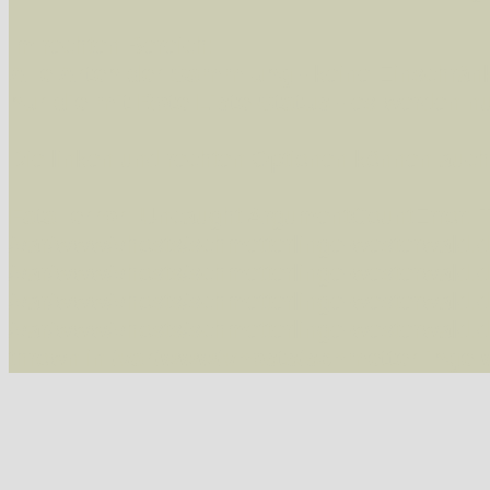
Im rechten Bereich:
Alle Arten der Sammlung
- keine Einschrän
nur die mit Rote Liste-Status
- es werden nur
Die linken und rechten Optionen können auch
Fatal error
: Uncaught ArgumentCountError: T
/var/www/vhosts/schmetterlinge-westerwald.de/
/var/www/vhosts/schmetterlinge-westerwald.de
/var/www/vhosts/schmetterlinge-westerwald.de
/var/www/vhosts/schmetterlinge-westerwald.de/
thrown in
/var/www/vhosts/schmetterlinge-w