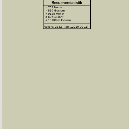
Besucherstatistik
» 753 Heute
» 819 Gestern
» 9128 Monat
» 62613 Jahr
» 1510828 Gesamt
Rekord: 2532 (am ..2016-09-11)
Sie können nach mehreren Suchbegriffen oder
Bei der Suche wird nach dem Suchbegriff in al
wissenschaftlichen und deutschen Namen, so
Artenkennziffern nach Karsholt/Razowski od
der Arten eingeschrängt werden, standardmä
alle in der Datenbank befindlichen Arten ange
Im linken Bereich:
Keine Eingrenzung, alle Arten anzeigen
- S
Arten die im Bundesgebiet vorkommen
- z
Arten die im Westerwald vorkommen
- beg
Arten die in Westernohe vorkommen
- beg