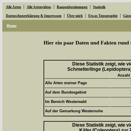
|
|
|
Alle Arten
Alle Artenvideos
Raupenbestimmung
Statistik
|
|
|
Datenschutzerklärung & Impressum
Über mich
Etwas Topographie
Gäst
Home
Hier ein paar Daten und Fakten rund 
Diese Statistik zeigt, wie 
Schmetterlinge (Lepidoptera)
Anzahl
Alle Arten meiner Page
Auf dem Bundesgebiet
Im Bereich Westerwald
Auf der Gemarkung Westernohe
Diese Statistik zeigt, wie 
Käfer (Coleoptera) zur 