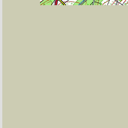
Sie können nach mehreren Suchbegriffen oder
Bei der Suche wird nach dem Suchbegriff in al
wissenschaftlichen und deutschen Namen, so
Artenkennziffern nach Karsholt/Razowski od
der Arten eingeschrängt werden, standardmä
alle in der Datenbank befindlichen Arten ange
Im linken Bereich:
Keine Eingrenzung, alle Arten anzeigen
- S
Arten die im Bundesgebiet vorkommen
- z
Arten die im Westerwald vorkommen
- beg
Arten die in Westernohe vorkommen
- beg