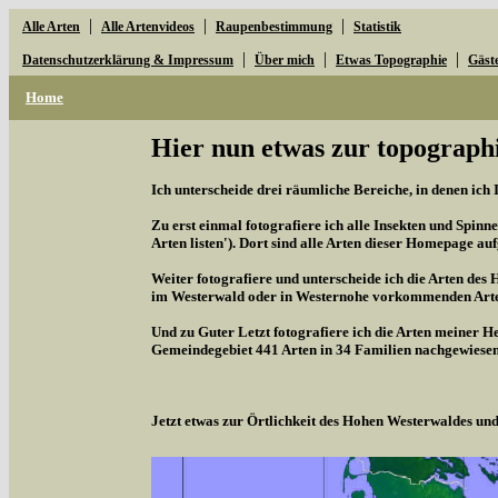
|
|
|
Alle Arten
Alle Artenvideos
Raupenbestimmung
Statistik
|
|
|
Datenschutzerklärung & Impressum
Über mich
Etwas Topographie
Gäst
Home
Hier nun etwas zur topographi
Ich unterscheide drei räumliche Bereiche, in denen ich 
Zu erst einmal fotografiere ich alle Insekten und Spinne
Arten listen'). Dort sind alle Arten dieser Homepage aufg
Weiter fotografiere und unterscheide ich die Arten des 
im Westerwald oder in Westernohe vorkommenden Arten,
Und zu Guter Letzt fotografiere ich die Arten meiner H
Gemeindegebiet 441 Arten in 34 Familien nachgewiesen
Jetzt etwas zur Örtlichkeit des Hohen Westerwaldes u