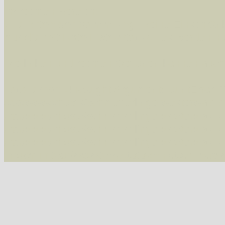
Im rechten Bereich:
Alle Arten der Sammlung
- keine Einschrän
nur die mit Rote Liste-Status
- es werden nur
Die linken und rechten Optionen können auch
Fatal error
: Uncaught ArgumentCountError: T
/var/www/vhosts/schmetterlinge-westerwald.de/
/var/www/vhosts/schmetterlinge-westerwald.de
/var/www/vhosts/schmetterlinge-westerwald.de
/var/www/vhosts/schmetterlinge-westerwald.de
thrown in
/var/www/vhosts/schmetterlinge-w