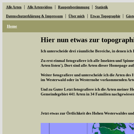
|
|
|
Alle Arten
Alle Artenvideos
Raupenbestimmung
Statistik
|
|
|
Datenschutzerklärung & Impressum
Über mich
Etwas Topographie
Gäst
Home
Hier nun etwas zur topographi
Ich unterscheide drei räumliche Bereiche, in denen ich 
Zu erst einmal fotografiere ich alle Insekten und Spinne
Arten listen'). Dort sind alle Arten dieser Homepage aufg
Weiter fotografiere und unterscheide ich die Arten des 
im Westerwald oder in Westernohe vorkommenden Arten,
Und zu Guter Letzt fotografiere ich die Arten meiner H
Gemeindegebiet 441 Arten in 34 Familien nachgewiesen
Jetzt etwas zur Örtlichkeit des Hohen Westerwaldes u