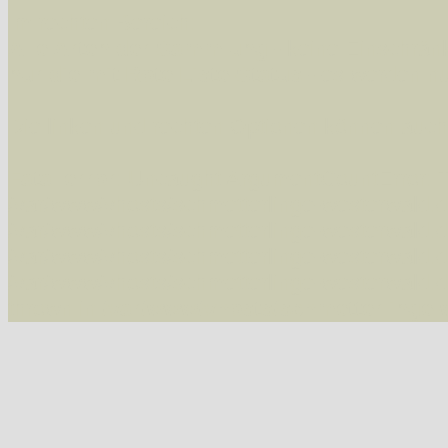
Im rechten Bereich:
Alle Arten der Sammlung
- keine Einschrän
nur die mit Rote Liste-Status
- es werden nur
Die linken und rechten Optionen können auch
Fatal error
: Uncaught ArgumentCountError: T
/var/www/vhosts/schmetterlinge-westerwald.de/
/var/www/vhosts/schmetterlinge-westerwald.de
/var/www/vhosts/schmetterlinge-westerwald.de
/var/www/vhosts/schmetterlinge-westerwald.de
thrown in
/var/www/vhosts/schmetterlinge-w