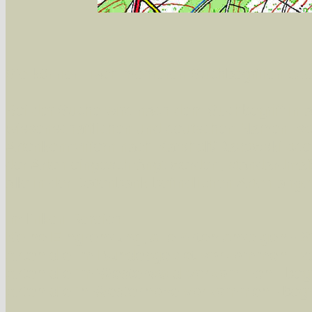
Sie können nach mehreren Suchbegriffen oder
Bei der Suche wird nach dem Suchbegriff in al
wissenschaftlichen und deutschen Namen, so
Artenkennziffern nach Karsholt/Razowski od
der Arten eingeschrängt werden, standardmä
alle in der Datenbank befindlichen Arten ange
Im linken Bereich:
Keine Eingrenzung, alle Arten anzeigen
- S
Arten die im Bundesgebiet vorkommen
- z
Arten die im Westerwald vorkommen
- beg
Arten die in Westernohe vorkommen
- beg