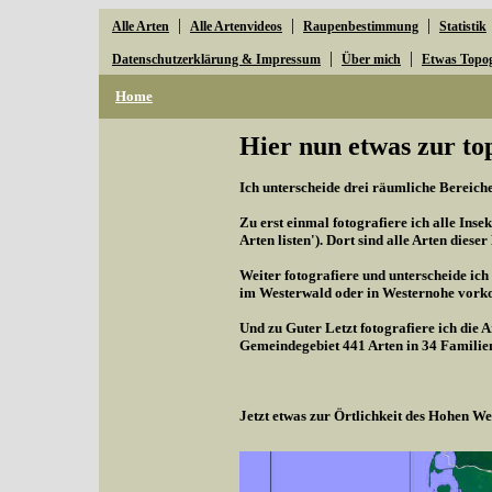
|
|
|
Alle Arten
Alle Artenvideos
Raupenbestimmung
Statistik
|
|
Datenschutzerklärung & Impressum
Über mich
Etwas Topo
Home
Hier nun etwas zur to
Ich unterscheide drei räumliche Bereiche,
Zu erst einmal fotografiere ich alle Inse
Arten listen'). Dort sind alle Arten diese
Weiter fotografiere und unterscheide ich
im Westerwald oder in Westernohe vorko
Und zu Guter Letzt fotografiere ich die 
Gemeindegebiet 441 Arten in 34 Familie
Jetzt etwas zur Örtlichkeit des Hohen 