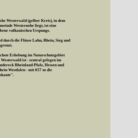
he Westerwald (gelber Kreis), in dem
meinde Westernohe liegt, ist eine
bene vulkanischen Urspungs.
d durch die Flüsse Lahn, Rhein, Sieg und
egrenzt.
chste Erhebung im Naturschutzgebiet
Westerwald ist - zentral gelegen im
ndereck Rheinland-Pfalz, Hessen und
ein-Westfalen - mit 657 m die
skaute".