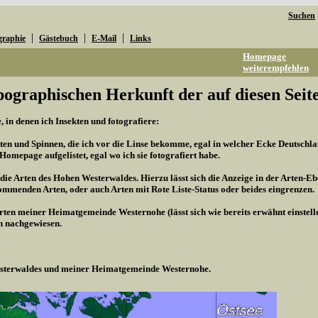
Suchen
|
|
|
graphie
Gästebuch
E-Mail
Links
Homepage
weiterempfehlen
pographischen Herkunft der auf diesen Seite
 in denen ich Insekten und fotografiere:
kten und Spinnen, die ich vor die Linse bekomme, egal in welcher Ecke Deutschland
r Homepage aufgelistet, egal wo ich sie fotografiert habe.
 die Arten des Hohen Westerwaldes. Hierzu lässt sich die Anzeige in der Arten-Eb
mmenden Arten, oder auch Arten mit Rote Liste-Status oder beides eingrenzen.
Arten meiner Heimatgemeinde Westernohe (lässt sich wie bereits erwähnt einstel
n nachgewiesen.
Westerwaldes und meiner Heimatgemeinde Westernohe.