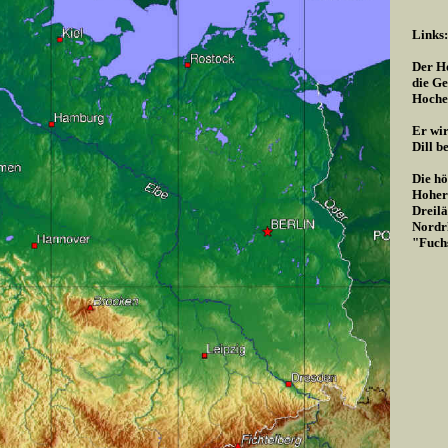
Links:
Der Ho
die Ge
Hoche
Er wir
Dill b
Die hö
Hoher 
Dreilä
Nordrh
"Fuch