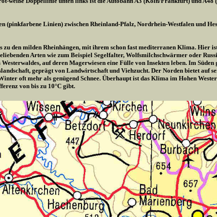
ot-weiße Doppellinie unten links ist die Autobahn A3 (Köln/Frankfurt) und A48 
en (pinkfarbene Linien) zwischen Rheinland-Pfalz, Nordrhein-Westfalen und Hes
is zu den milden Rheinhängen, mit ihrem schon fast mediterranen Klima. Hier ist 
liebenden Arten wie zum Beispiel Segelfalter, Wolfsmilchschwärmer oder Russis
es Westerwaldes, auf deren Magerwiesen eine Fülle von Insekten leben. Im Süden
rgslandschaft, geprägt von Landwirtschaft und Viehzucht. Der Norden bietet auf 
Winter oft mehr als genügend Schnee. Überhaupt ist das Klima im Hohen Wester
ferenz von bis zu 10°C gibt.