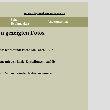
powerd by insekten-sammeln.de
Seite
Änderungsliste
Bookmarken
n gezeigten Fotos.
s ich sie finde (siehe Link oben: 'Alle
ene mit dem Link 'Einstellungen' auf die
len). Von mir wurden bisher auf unserem