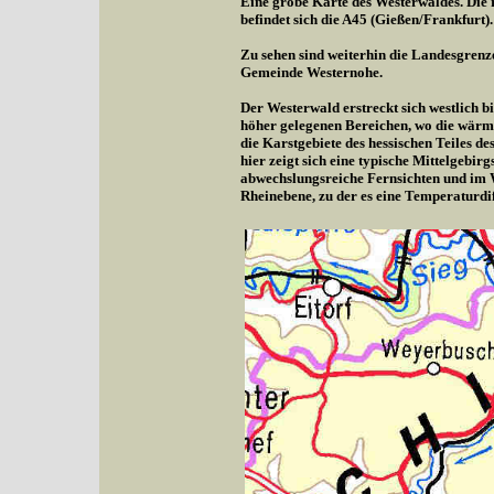
Eine grobe Karte des Westerwaldes. Die r
befindet sich die A45 (Gießen/Frankfurt).
Zu sehen sind weiterhin die Landesgrenz
Gemeinde Westernohe.
Der Westerwald erstreckt sich westlich b
höher gelegenen Bereichen, wo die wärme
die Karstgebiete des hessischen Teiles d
hier zeigt sich eine typische Mittelgebi
abwechslungsreiche Fernsichten und im 
Rheinebene, zu der es eine Temperaturdif