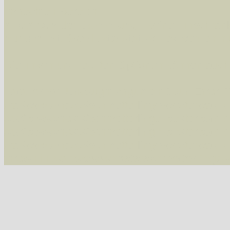
Im rechten Bereich:
Alle Arten der Sammlung
- keine Einschrän
nur die mit Rote Liste-Status
- es werden nur
Die linken und rechten Optionen können auch
Fatal error
: Uncaught ArgumentCountError: T
/var/www/vhosts/schmetterlinge-westerwald.de/
/var/www/vhosts/schmetterlinge-westerwald.de
/var/www/vhosts/schmetterlinge-westerwald.de
/var/www/vhosts/schmetterlinge-westerwald.de
thrown in
/var/www/vhosts/schmetterlinge-w