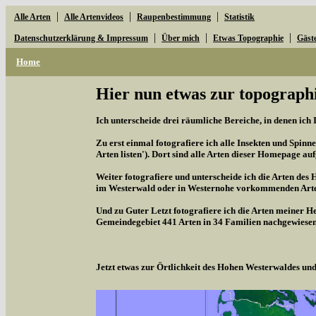
|
|
|
Alle Arten
Alle Artenvideos
Raupenbestimmung
Statistik
|
|
|
Datenschutzerklärung & Impressum
Über mich
Etwas Topographie
Gäst
Home
Hier nun etwas zur topographi
Ich unterscheide drei räumliche Bereiche, in denen ich 
Zu erst einmal fotografiere ich alle Insekten und Spinne
Arten listen'). Dort sind alle Arten dieser Homepage aufg
Weiter fotografiere und unterscheide ich die Arten des 
im Westerwald oder in Westernohe vorkommenden Arten,
Und zu Guter Letzt fotografiere ich die Arten meiner H
Gemeindegebiet 441 Arten in 34 Familien nachgewiesen
Jetzt etwas zur Örtlichkeit des Hohen Westerwaldes u