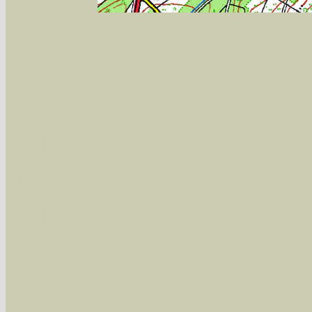
Sie können nach mehreren Suchbegriffen oder
Bei der Suche wird nach dem Suchbegriff in al
wissenschaftlichen und deutschen Namen, so
Artenkennziffern nach Karsholt/Razowski od
der Arten eingeschrängt werden, standardmä
alle in der Datenbank befindlichen Arten ange
Im linken Bereich:
Keine Eingrenzung, alle Arten anzeigen
- S
Arten die im Bundesgebiet vorkommen
- z
Arten die im Westerwald vorkommen
- beg
Arten die in Westernohe vorkommen
- beg