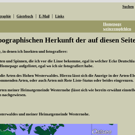
Suchen
|
|
|
graphie
Gästebuch
E-Mail
Links
Homepage
weiterempfehlen
pographischen Herkunft der auf diesen Seite
 in denen ich Insekten und fotografiere:
kten und Spinnen, die ich vor die Linse bekomme, egal in welcher Ecke Deutschland
r Homepage aufgelistet, egal wo ich sie fotografiert habe.
 die Arten des Hohen Westerwaldes. Hierzu lässt sich die Anzeige in der Arten-Eb
mmenden Arten, oder auch Arten mit Rote Liste-Status oder beides eingrenzen.
Arten meiner Heimatgemeinde Westernohe (lässt sich wie bereits erwähnt einstel
n nachgewiesen.
Westerwaldes und meiner Heimatgemeinde Westernohe.