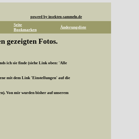
powerd by insekten-sammeln.de
Seite
Änderungsliste
Bookmarken
n gezeigten Fotos.
s ich sie finde (siehe Link oben: 'Alle
ene mit dem Link 'Einstellungen' auf die
len). Von mir wurden bisher auf unserem