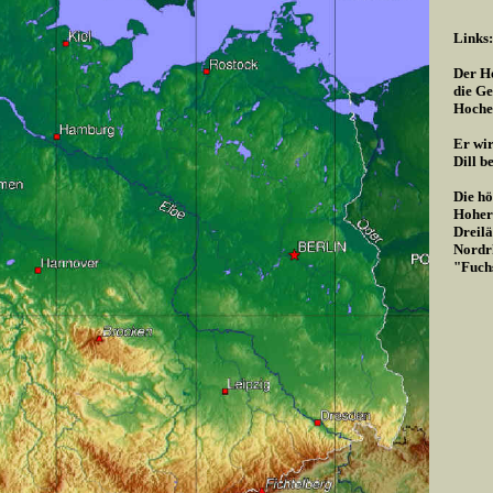
Links:
Der Ho
die Ge
Hoche
Er wir
Dill b
Die hö
Hoher 
Dreilä
Nordrh
"Fuch