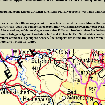
ot-weiße Doppellinie unten links ist die Autobahn A3 (Köln/Frankfurt) und A48 
en (pinkfarbene Linien) zwischen Rheinland-Pfalz, Nordrhein-Westfalen und Hes
is zu den milden Rheinhängen, mit ihrem schon fast mediterranen Klima. Hier ist 
liebenden Arten wie zum Beispiel Segelfalter, Wolfsmilchschwärmer oder Russis
es Westerwaldes, auf deren Magerwiesen eine Fülle von Insekten leben. Im Süden
rgslandschaft, geprägt von Landwirtschaft und Viehzucht. Der Norden bietet auf 
Winter oft mehr als genügend Schnee. Überhaupt ist das Klima im Hohen Wester
ferenz von bis zu 10°C gibt.