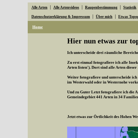
|
|
|
Alle Arten
Alle Artenvideos
Raupenbestimmung
Statistik
|
|
Datenschutzerklärung & Impressum
Über mich
Etwas Topo
Home
Hier nun etwas zur to
Ich unterscheide drei räumliche Bereiche,
Zu erst einmal fotografiere ich alle Inse
Arten listen'). Dort sind alle Arten diese
Weiter fotografiere und unterscheide ich
im Westerwald oder in Westernohe vorko
Und zu Guter Letzt fotografiere ich die 
Gemeindegebiet 441 Arten in 34 Familie
Jetzt etwas zur Örtlichkeit des Hohen 