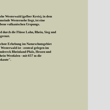
he Westerwald (gelber Kreis), in dem
meinde Westernohe liegt, ist eine
bene vulkanischen Urspungs.
d durch die Flüsse Lahn, Rhein, Sieg und
egrenzt.
chste Erhebung im Naturschutzgebiet
Westerwald ist - zentral gelegen im
ndereck Rheinland-Pfalz, Hessen und
ein-Westfalen - mit 657 m die
skaute".