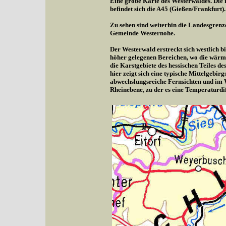
Eine grobe Karte des Westerwaldes. Die r
befindet sich die A45 (Gießen/Frankfurt).
Zu sehen sind weiterhin die Landesgrenz
Gemeinde Westernohe.
Der Westerwald erstreckt sich westlich b
höher gelegenen Bereichen, wo die wärme
die Karstgebiete des hessischen Teiles d
hier zeigt sich eine typische Mittelgebi
abwechslungsreiche Fernsichten und im 
Rheinebene, zu der es eine Temperaturdif