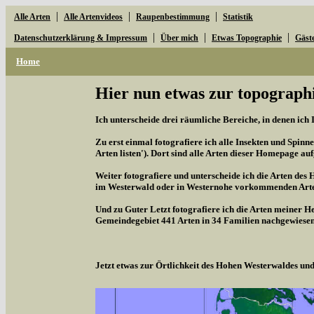
|
|
|
Alle Arten
Alle Artenvideos
Raupenbestimmung
Statistik
|
|
|
Datenschutzerklärung & Impressum
Über mich
Etwas Topographie
Gäst
Home
Hier nun etwas zur topographi
Ich unterscheide drei räumliche Bereiche, in denen ich 
Zu erst einmal fotografiere ich alle Insekten und Spinne
Arten listen'). Dort sind alle Arten dieser Homepage aufg
Weiter fotografiere und unterscheide ich die Arten des 
im Westerwald oder in Westernohe vorkommenden Arten,
Und zu Guter Letzt fotografiere ich die Arten meiner H
Gemeindegebiet 441 Arten in 34 Familien nachgewiesen
Jetzt etwas zur Örtlichkeit des Hohen Westerwaldes u