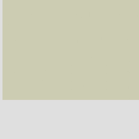
Im rechten Bereich:
Alle Arten der Sammlung
- keine Einschrän
nur die mit Rote Liste-Status
- es werden nur
Die linken und rechten Optionen können auch
Fatal error
: Uncaught ArgumentCountError: T
/var/www/vhosts/schmetterlinge-westerwald.de/
/var/www/vhosts/schmetterlinge-westerwald.de
/var/www/vhosts/schmetterlinge-westerwald.de
/var/www/vhosts/schmetterlinge-westerwald.de
thrown in
/var/www/vhosts/schmetterlinge-w