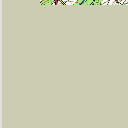
Sie können nach mehreren Suchbegriffen oder
Bei der Suche wird nach dem Suchbegriff in al
wissenschaftlichen und deutschen Namen, so
Artenkennziffern nach Karsholt/Razowski od
der Arten eingeschrängt werden, standardmä
alle in der Datenbank befindlichen Arten ange
Im linken Bereich:
Keine Eingrenzung, alle Arten anzeigen
- S
Arten die im Bundesgebiet vorkommen
- z
Arten die im Westerwald vorkommen
- beg
Arten die in Westernohe vorkommen
- beg