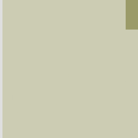
Sie können nach mehreren Suchbegriffen oder
Bei der Suche wird nach dem Suchbegriff in al
wissenschaftlichen und deutschen Namen, so
Artenkennziffern nach Karsholt/Razowski od
der Arten eingeschrängt werden, standardmä
alle in der Datenbank befindlichen Arten ange
Im linken Bereich:
Keine Eingrenzung, alle Arten anzeigen
- S
Arten die im Bundesgebiet vorkommen
- z
Arten die im Westerwald vorkommen
- beg
Arten die in Westernohe vorkommen
- beg