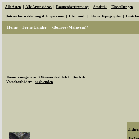
Alle Arten
|
Alle Artenvideos
|
Raupenbestimmung
|
Statistik
|
Einstellungen
Datenschutzerklärung & Impressum
|
Über mich
|
Etwas Topographie
|
Gästeb
Home
|
Ferne Länder
|
>Borneo (Malaysia)<
Namensausgabe in: >Wissenschaftlich<
Deutsch
Vorschaubilder:
ausblenden
Ordnun
Die Ord