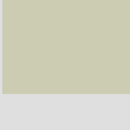
Im rechten Bereich:
Alle Arten der Sammlung
- keine Einschrän
nur die mit Rote Liste-Status
- es werden nur
Die linken und rechten Optionen können auch
Fatal error
: Uncaught ArgumentCountError: T
/var/www/vhosts/schmetterlinge-westerwald.de/
/var/www/vhosts/schmetterlinge-westerwald.de
/var/www/vhosts/schmetterlinge-westerwald.de
/var/www/vhosts/schmetterlinge-westerwald.de/
#2 {main} thrown in
/var/www/vhosts/schmett