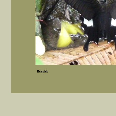
Beispiel:
er auch Artennamen).
t sich z.B. nicht nur nach wissenschaftlichen und deutschen Namen, sondern auch nach Fundorten, einem 
gt werden, standardmäßig werden
k an
ndesgebiet vorkommen