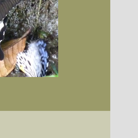
Datum (Format: 2008/07/16), Artenkennziffern nach Karsholt/Razowski oder dem EDV-