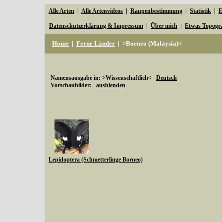
Alle Arten
|
Alle Artenvideos
|
Raupenbestimmung
|
Statistik
|
E
Datenschutzerklärung & Impressum
|
Über mich
|
Etwas Topogr
Home
|
Ferne Länder
|
>Borneo (Malaysia)<
Namensausgabe in: >Wissenschaftlich<
Deutsch
Vorschaubilder:
ausblenden
Lepidoptera (Schmetterlinge Borneo)