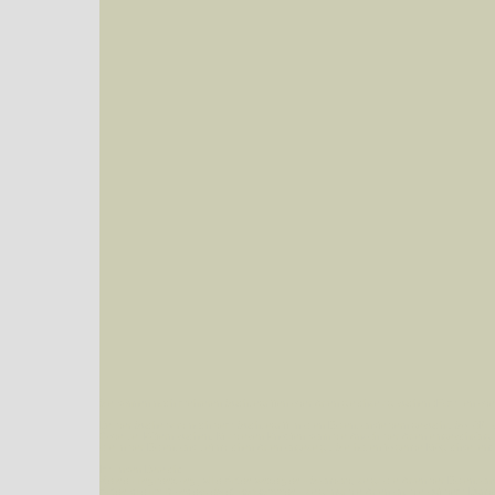
Sie können nach mehreren Suchbegriffen oder Arten gleichzeitig suchen (Familien od
Bei der Suche wird nach dem Suchbegriff in allen Datenbankfeldern gesucht. So läß
Code bei Käfern suchen.
Mit diesen Knöpfen kann die Anzahl der Arten eingeschrän
alle in der Datenbank befindlichen Arten angezeigt. Sie haben folgende Möglichkeiten:
Im linken Bereich:
Keine Eingrenzung, alle Arten anzeigen
- Standard, zeigt alle Arten der Datenban
Arten die im Bundesgebiet vorkommen
- zeigt nur die Arten an, die auf dem Bu