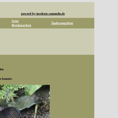
powerd by insekten-sammeln.de
Seite
Änderungsliste
Bookmarken
ien
en konnte.