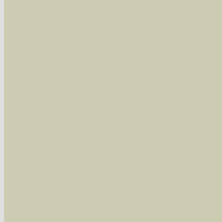
Sie können nach mehreren Suchbegriffen oder
Bei der Suche wird nach dem Suchbegriff in al
wissenschaftlichen und deutschen Namen, so
Artenkennziffern nach Karsholt/Razowski od
der Arten eingeschrängt werden, standardmä
alle in der Datenbank befindlichen Arten ange
Im linken Bereich:
Keine Eingrenzung, alle Arten anzeigen
- S
Arten die im Bundesgebiet vorkommen
- z
Arten die im Westerwald vorkommen
- beg
Arten die in Westernohe vorkommen
- beg
Im rechten Bereich:
Alle Arten der Sammlung
- keine Einschrän
nur die mit Rote Liste-Status
- es werden nur