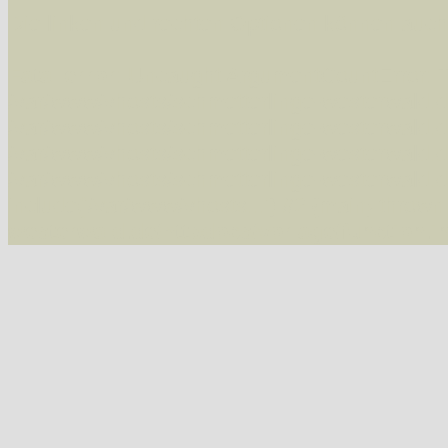
Die linken und rechten Optionen können auch
Fatal error
: Uncaught ArgumentCountError: T
/var/www/vhosts/schmetterlinge-westerwald.de/
/var/www/vhosts/schmetterlinge-westerwald.de
/var/www/vhosts/schmetterlinge-westerwald.de
/var/www/vhosts/schmetterlinge-westerwald.de
include('/var/www/vhosts...') #2 {main} thrown
westerwald.de/httpdocs/vorlage/function.i