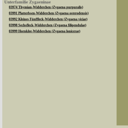
Unterfamilie Zygaeninae
03974 Thymian-Widderchen (Zygaena purpuralis)
03991 Platterbsen-Widderchen (Zygaena osterodensis)
03992 Kleines Fünffleck-Widderchen (Zygaena viciae)
03998 Sechsfleck-Widderchen (Zygaena filipendulae)
03999 Hornklee-Widderchen (Zygaena lonicerae)