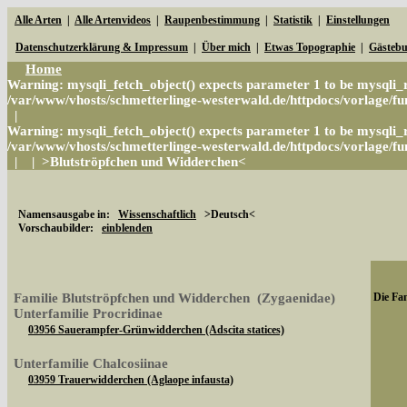
Alle Arten
|
Alle Artenvideos
|
Raupenbestimmung
|
Statistik
|
Einstellungen
Datenschutzerklärung & Impressum
|
Über mich
|
Etwas Topographie
|
Gästeb
Home
Warning
: mysqli_fetch_object() expects parameter 1 to be mysqli_r
/var/www/vhosts/schmetterlinge-westerwald.de/httpdocs/vorlage/fun
|
Warning
: mysqli_fetch_object() expects parameter 1 to be mysqli_r
/var/www/vhosts/schmetterlinge-westerwald.de/httpdocs/vorlage/fun
|
|
>Blutströpfchen und Widderchen<
Namensausgabe in:
Wissenschaftlich
>Deutsch<
Vorschaubilder:
einblenden
Familie Blutströpfchen und Widderchen (Zygaenidae)
Die Fam
Unterfamilie Procridinae
03956 Sauerampfer-Grünwidderchen (Adscita statices)
Unterfamilie Chalcosiinae
03959 Trauerwidderchen (Aglaope infausta)