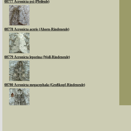
08777 Acronicta psi (Pfeileule)
08778 Acronicta aceris (Ahorn-Rindeneule)
08779 Acronicta leporina (Woll-Rindeneule)
08780 Acronicta megacephala (Großkopf-Rindeneule)
Sie können nach mehreren Suchbegriffen oder
08783 Acronicta auricoma (Goldhaar-Rindeneule)
Bei der Suche wird nach dem Suchbegriff in al