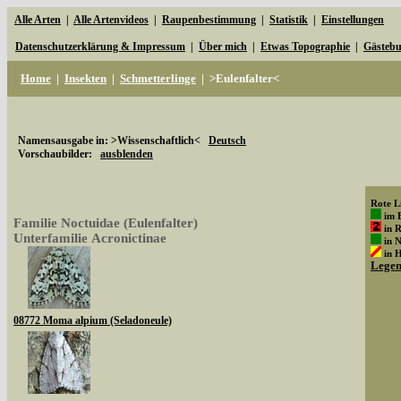
Alle Arten
|
Alle Artenvideos
|
Raupenbestimmung
|
Statistik
|
Einstellungen
Datenschutzerklärung & Impressum
|
Über mich
|
Etwas Topographie
|
Gästeb
Home
|
Insekten
|
Schmetterlinge
|
>Eulenfalter<
Namensausgabe in: >Wissenschaftlich<
Deutsch
Vorschaubilder:
ausblenden
Rote Li
im 
Familie Noctuidae (Eulenfalter)
in 
Unterfamilie Acronictinae
in 
in 
Lege
08772 Moma alpium (Seladoneule)