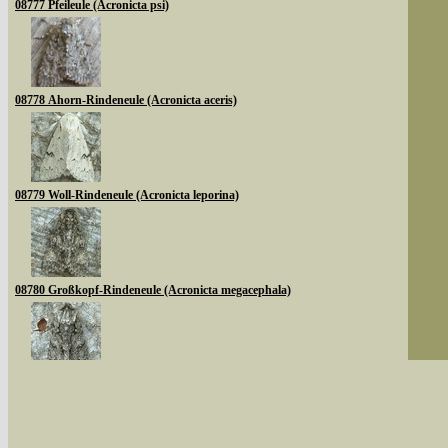
08777 Pfeileule (Acronicta psi)
08778 Ahorn-Rindeneule (Acronicta aceris)
08779 Woll-Rindeneule (Acronicta leporina)
08780 Großkopf-Rindeneule (Acronicta megacephala)
Sie können nach mehreren Suchbegriffen oder
08783 Goldhaar-Rindeneule (Acronicta auricoma)
Bei der Suche wird nach dem Suchbegriff in al