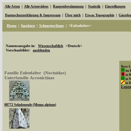
Alle Arten
|
Alle Artenvideos
|
Raupenbestimmung
|
Statistik
|
Einstellungen
Datenschutzerklärung & Impressum
|
Über mich
|
Etwas Topographie
|
Gästeb
Home
|
Insekten
|
Schmetterlinge
|
>Eulenfalter<
Namensausgabe in:
Wissenschaftlich
>Deutsch<
Vorschaubilder:
ausblenden
Rote Li
im 
Familie Eulenfalter (Noctuidae)
in 
Unterfamilie Acronictinae
in 
in 
Lege
08772 Seladoneule (Moma alpium)