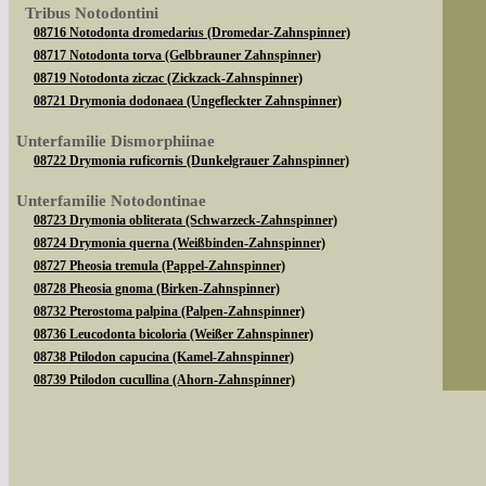
Tribus Notodontini
08716 Notodonta dromedarius (Dromedar-Zahnspinner)
08717 Notodonta torva (Gelbbrauner Zahnspinner)
08719 Notodonta ziczac (Zickzack-Zahnspinner)
08721 Drymonia dodonaea (Ungefleckter Zahnspinner)
Unterfamilie Dismorphiinae
08722 Drymonia ruficornis (Dunkelgrauer Zahnspinner)
Unterfamilie Notodontinae
08723 Drymonia obliterata (Schwarzeck-Zahnspinner)
08724 Drymonia querna (Weißbinden-Zahnspinner)
08727 Pheosia tremula (Pappel-Zahnspinner)
08728 Pheosia gnoma (Birken-Zahnspinner)
08732 Pterostoma palpina (Palpen-Zahnspinner)
08736 Leucodonta bicoloria (Weißer Zahnspinner)
08738 Ptilodon capucina (Kamel-Zahnspinner)
08739 Ptilodon cucullina (Ahorn-Zahnspinner)
Sie können nach mehreren Suchbegriffen oder
08747 Gluphisia crenata (Pappelauen-Zahnspinner)
Unterfamilie Phalerinae
Bei der Suche wird nach dem Suchbegriff in al
08750 Phalera bucephala (Mondvogel)
08754 Peridea anceps (Eichen-Zahnspinner)