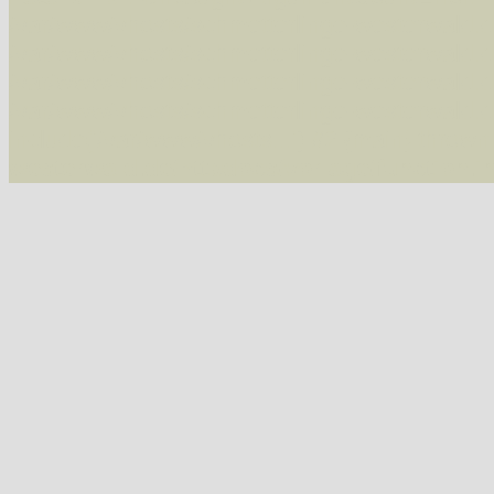
/var/www/vhosts/schmetterlinge-westerwald.de/
/var/www/vhosts/schmetterlinge-westerwald.de
/var/www/vhosts/schmetterlinge-westerwald.de
/var/www/vhosts/schmetterlinge-westerwald.de
include('/var/www/vhosts...') #2 {main} thrown
westerwald.de/httpdocs/vorlage/function.i