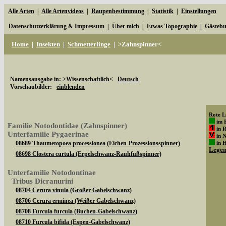
Alle Arten
|
Alle Artenvideos
|
Raupenbestimmung
|
Statistik
|
Einstellungen
Datenschutzerklärung & Impressum
|
Über mich
|
Etwas Topographie
|
Gästeb
Home
|
Insekten
|
Schmetterlinge
|
>Zahnspinner<
Namensausgabe in: >Wissenschaftlich<
Deutsch
Vorschaubilder:
einblenden
Rote Li
im 
Familie Notodontidae (Zahnspinner)
in 
Unterfamilie Pygaerinae
in 
08689 Thaumetopoea processionea (Eichen-Prozessionsspinner)
in 
Lege
08698 Clostera curtula (Erpelschwanz-Rauhfußspinner)
Unterfamilie Notodontinae
Tribus Dicranurini
08704 Cerura vinula (Großer Gabelschwanz)
08706 Cerura erminea (Weißer Gabelschwanz)
08708 Furcula furcula (Buchen-Gabelschwanz)
08710 Furcula bifida (Espen-Gabelschwanz)