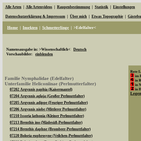
Alle Arten
|
Alle Artenvideos
|
Raupenbestimmung
|
Statistik
|
Einstellungen
Datenschutzerklärung & Impressum
|
Über mich
|
Etwas Topographie
|
Gästeb
Home
|
Insekten
|
Schmetterlinge
|
>Edelfalter<
Namensausgabe in: >Wissenschaftlich<
Deutsch
Vorschaubilder:
einblenden
Rote Li
im 
Familie Nymphalidae (Edelfalter)
in 
Unterfamilie Heliconiinae (Perlmutterfalter)
in 
07202 Argynnis paphia (Kaisermantel)
in 
Lege
07204 Argynnis aglaja (Großer Perlmuttfalter)
07205 Argynnis adippe (Feuriger Perlmuttfalter)
07206 Argynnis niobe (Mittlerer Perlmuttfalter)
07210 Issoria lathonia (Kleiner Perlmuttfalter)
07213 Brenthis ino (Mädesüß-Perlmuttfalter)
07214 Brenthis daphne (Brombeer-Perlmuttfalter)
07220 Boloria euphrosyne (Veilchen-Perlmuttfalter)