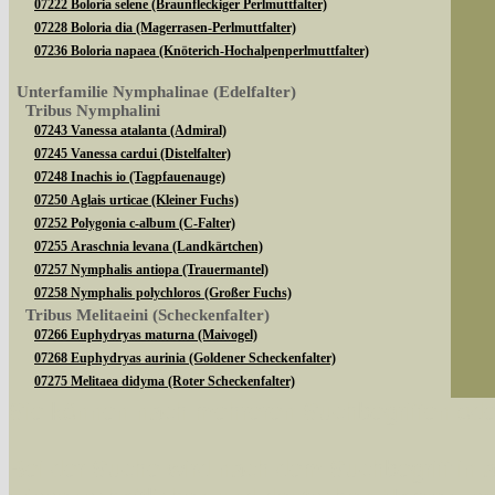
07222 Boloria selene (Braunfleckiger Perlmuttfalter)
07228 Boloria dia (Magerrasen-Perlmuttfalter)
07236 Boloria napaea (Knöterich-Hochalpenperlmuttfalter)
Unterfamilie Nymphalinae (Edelfalter)
Tribus Nymphalini
07243 Vanessa atalanta (Admiral)
07245 Vanessa cardui (Distelfalter)
07248 Inachis io (Tagpfauenauge)
07250 Aglais urticae (Kleiner Fuchs)
07252 Polygonia c-album (C-Falter)
07255 Araschnia levana (Landkärtchen)
07257 Nymphalis antiopa (Trauermantel)
07258 Nymphalis polychloros (Großer Fuchs)
Tribus Melitaeini (Scheckenfalter)
07266 Euphydryas maturna (Maivogel)
07268 Euphydryas aurinia (Goldener Scheckenfalter)
07275 Melitaea didyma (Roter Scheckenfalter)
07276 Melitaea diamina (Baldrian-Scheckenfalter)
Sie können nach mehreren Suchbegriffen oder
07283 Melitaea athalia (Gemeiner Scheckenfalter)
Bei der Suche wird nach dem Suchbegriff in al
Unterfamilie Limenitinae (Edelfalter)
07286 Limenitis populi (Großer Eisvogel)