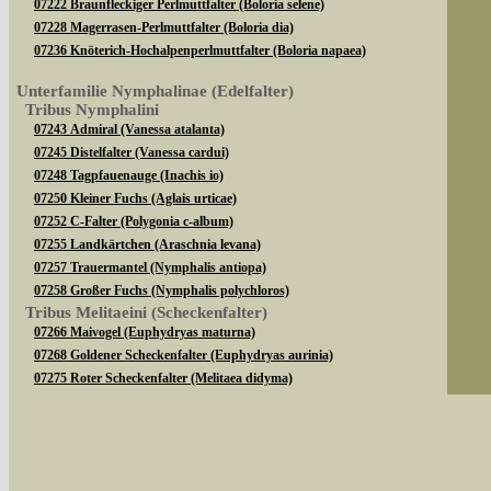
07222 Braunfleckiger Perlmuttfalter (Boloria selene)
07228 Magerrasen-Perlmuttfalter (Boloria dia)
07236 Knöterich-Hochalpenperlmuttfalter (Boloria napaea)
Unterfamilie Nymphalinae (Edelfalter)
Tribus Nymphalini
07243 Admiral (Vanessa atalanta)
07245 Distelfalter (Vanessa cardui)
07248 Tagpfauenauge (Inachis io)
07250 Kleiner Fuchs (Aglais urticae)
07252 C-Falter (Polygonia c-album)
07255 Landkärtchen (Araschnia levana)
07257 Trauermantel (Nymphalis antiopa)
07258 Großer Fuchs (Nymphalis polychloros)
Tribus Melitaeini (Scheckenfalter)
07266 Maivogel (Euphydryas maturna)
07268 Goldener Scheckenfalter (Euphydryas aurinia)
07275 Roter Scheckenfalter (Melitaea didyma)
07276 Baldrian-Scheckenfalter (Melitaea diamina)
Sie können nach mehreren Suchbegriffen oder
07283 Gemeiner Scheckenfalter (Melitaea athalia)
Bei der Suche wird nach dem Suchbegriff in al
Unterfamilie Limenitinae (Edelfalter)
07286 Großer Eisvogel (Limenitis populi)