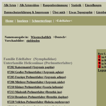
Alle Arten
|
Alle Artenvideos
|
Raupenbestimmung
|
Statistik
|
Einstellungen
Datenschutzerklärung & Impressum
|
Über mich
|
Etwas Topographie
|
Gästeb
Home
|
Insekten
|
Schmetterlinge
|
>Edelfalter<
Namensausgabe in:
Wissenschaftlich
>Deutsch<
Vorschaubilder:
einblenden
Rote Li
im 
Familie Edelfalter (Nymphalidae)
in 
Unterfamilie Heliconiinae (Perlmutterfalter)
in 
07202 Kaisermantel (Argynnis paphia)
in 
Lege
07204 Großer Perlmuttfalter (Argynnis aglaja)
07205 Feuriger Perlmuttfalter (Argynnis adippe)
07206 Mittlerer Perlmuttfalter (Argynnis niobe)
07210 Kleiner Perlmuttfalter (Issoria lathonia)
07213 Mädesüß-Perlmuttfalter (Brenthis ino)
07214 Brombeer-Perlmuttfalter (Brenthis daphne)
07220 Veilchen-Perlmuttfalter (Boloria euphrosyne)