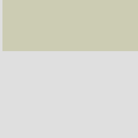
/var/www/vhosts/schmetterlinge-westerwald.de/
/var/www/vhosts/schmetterlinge-westerwald.de
/var/www/vhosts/schmetterlinge-westerwald.de
/var/www/vhosts/schmetterlinge-westerwald.de
include('/var/www/vhosts...') #2 {main} thrown
westerwald.de/httpdocs/vorlage/function.i