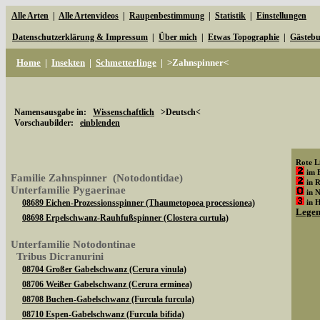
Alle Arten
|
Alle Artenvideos
|
Raupenbestimmung
|
Statistik
|
Einstellungen
Datenschutzerklärung & Impressum
|
Über mich
|
Etwas Topographie
|
Gästeb
Home
|
Insekten
|
Schmetterlinge
|
>Zahnspinner<
Namensausgabe in:
Wissenschaftlich
>Deutsch<
Vorschaubilder:
einblenden
Rote Li
im 
Familie Zahnspinner (Notodontidae)
in 
Unterfamilie Pygaerinae
in 
08689 Eichen-Prozessionsspinner (Thaumetopoea processionea)
in 
Lege
08698 Erpelschwanz-Rauhfußspinner (Clostera curtula)
Unterfamilie Notodontinae
Tribus Dicranurini
08704 Großer Gabelschwanz (Cerura vinula)
08706 Weißer Gabelschwanz (Cerura erminea)
08708 Buchen-Gabelschwanz (Furcula furcula)
08710 Espen-Gabelschwanz (Furcula bifida)