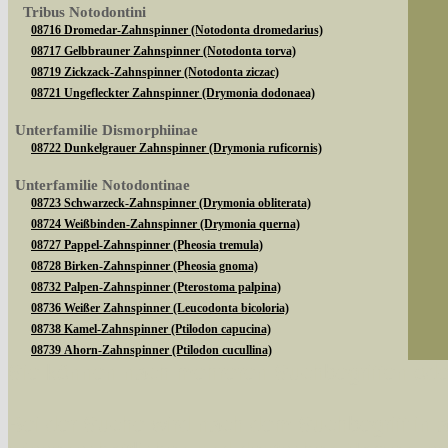
Tribus Notodontini
08716 Dromedar-Zahnspinner (Notodonta dromedarius)
08717 Gelbbrauner Zahnspinner (Notodonta torva)
08719 Zickzack-Zahnspinner (Notodonta ziczac)
08721 Ungefleckter Zahnspinner (Drymonia dodonaea)
Unterfamilie Dismorphiinae
08722 Dunkelgrauer Zahnspinner (Drymonia ruficornis)
Unterfamilie Notodontinae
08723 Schwarzeck-Zahnspinner (Drymonia obliterata)
08724 Weißbinden-Zahnspinner (Drymonia querna)
08727 Pappel-Zahnspinner (Pheosia tremula)
08728 Birken-Zahnspinner (Pheosia gnoma)
08732 Palpen-Zahnspinner (Pterostoma palpina)
08736 Weißer Zahnspinner (Leucodonta bicoloria)
08738 Kamel-Zahnspinner (Ptilodon capucina)
08739 Ahorn-Zahnspinner (Ptilodon cucullina)
Sie können nach mehreren Suchbegriffen oder
08747 Pappelauen-Zahnspinner (Gluphisia crenata)
Unterfamilie Phalerinae
Bei der Suche wird nach dem Suchbegriff in al
08750 Mondvogel (Phalera bucephala)
08754 Eichen-Zahnspinner (Peridea anceps)