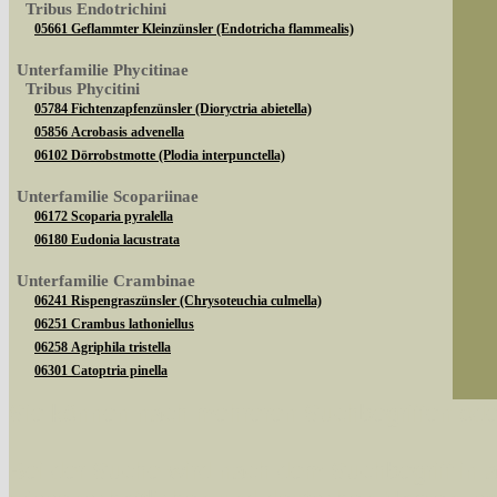
Tribus Endotrichini
05661 Geflammter Kleinzünsler (Endotricha flammealis)
Unterfamilie Phycitinae
Tribus Phycitini
05784 Fichtenzapfenzünsler (Dioryctria abietella)
05856 Acrobasis advenella
06102 Dörrobstmotte (Plodia interpunctella)
Unterfamilie Scopariinae
06172 Scoparia pyralella
06180 Eudonia lacustrata
Unterfamilie Crambinae
06241 Rispengraszünsler (Chrysoteuchia culmella)
06251 Crambus lathoniellus
06258 Agriphila tristella
06301 Catoptria pinella
Sie können nach mehreren Suchbegriffen oder
Unterfamilie Acentropinae
06423 Wasserzünsler (Cataclysta lemnata)
Bei der Suche wird nach dem Suchbegriff in al
Unterfamilie Odontiinae
Tribus Odontiini