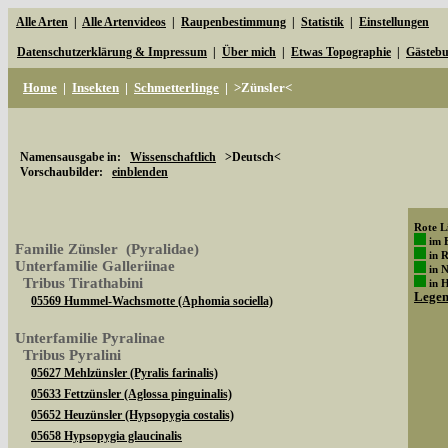
Alle Arten
|
Alle Artenvideos
|
Raupenbestimmung
|
Statistik
|
Einstellungen
Datenschutzerklärung & Impressum
|
Über mich
|
Etwas Topographie
|
Gästeb
Home
|
Insekten
|
Schmetterlinge
|
>Zünsler<
Namensausgabe in:
Wissenschaftlich
>Deutsch<
Vorschaubilder:
einblenden
Rote Li
im 
Familie Zünsler (Pyralidae)
in 
Unterfamilie Galleriinae
in 
Tribus Tirathabini
in 
Lege
05569 Hummel-Wachsmotte (Aphomia sociella)
Unterfamilie Pyralinae
Tribus Pyralini
05627 Mehlzünsler (Pyralis farinalis)
05633 Fettzünsler (Aglossa pinguinalis)
05652 Heuzünsler (Hypsopygia costalis)
05658 Hypsopygia glaucinalis