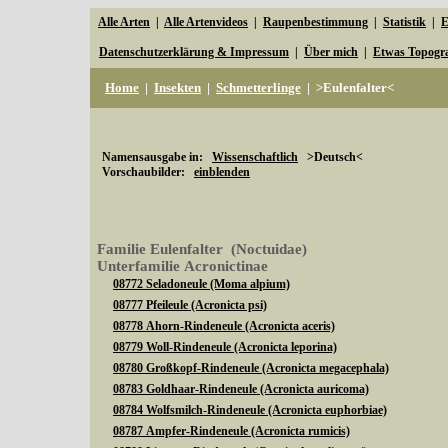
Alle Arten
|
Alle Artenvideos
|
Raupenbestimmung
|
Statistik
|
E
Datenschutzerklärung & Impressum
|
Über mich
|
Etwas Topogr
Home
|
Insekten
|
Schmetterlinge
|
>Eulenfalter<
Namensausgabe in:
Wissenschaftlich
>Deutsch<
Vorschaubilder:
einblenden
Familie Eulenfalter (Noctuidae)
Unterfamilie Acronictinae
08772 Seladoneule (Moma alpium)
08777 Pfeileule (Acronicta psi)
08778 Ahorn-Rindeneule (Acronicta aceris)
08779 Woll-Rindeneule (Acronicta leporina)
08780 Großkopf-Rindeneule (Acronicta megacephala)
08783 Goldhaar-Rindeneule (Acronicta auricoma)
08784 Wolfsmilch-Rindeneule (Acronicta euphorbiae)
08787 Ampfer-Rindeneule (Acronicta rumicis)