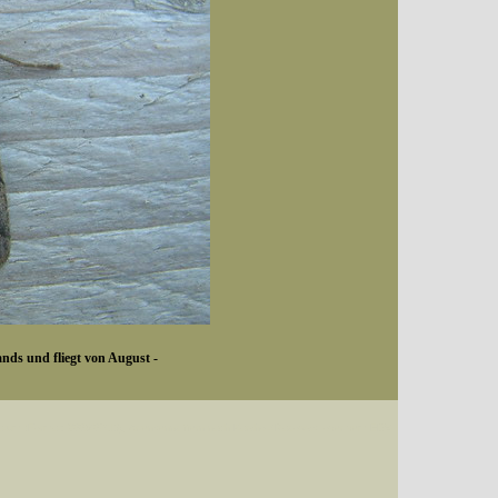
ands und fliegt von August -
Datum (Format: 2008/07/16), Artenkennziffern nach Karsholt/Razowski oder dem EDV-