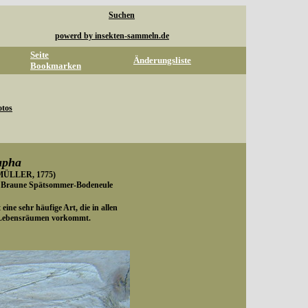
Suchen
powerd by insekten-sammeln.de
Seite
Änderungsliste
Bookmarken
otos
apha
ÜLLER, 1775)
/ Braune Spätsommer-Bodeneule
eine sehr häufige Art, die in allen
 Lebensräumen vorkommt.