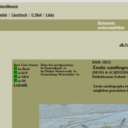
instellungen
aphie
|
Gästebuch
|
E-Mail
|
Links
Homepage
weiterempfehlen
alle F
K&R: 10212
Rote Liste-Status:
Diese Art nachgewiesen:
Xestia xanthogr
In Deutschland: Ja
im Bund
Im Hohen Westerwald: Ja
(DENIS & SCHIFFERM
in RLP
Gemarkung Westernohe: Ja
Rötlichbraune Erdeule 
in NRW
Art-ID: 178
in HE
Legende
Xestia xanthographa ist 
möglichen grasreichen
Media-ID: 2119