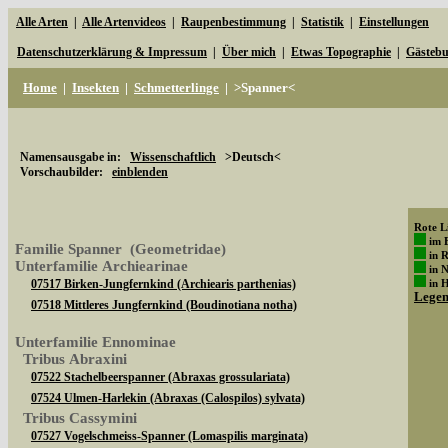
Alle Arten
|
Alle Artenvideos
|
Raupenbestimmung
|
Statistik
|
Einstellungen
Datenschutzerklärung & Impressum
|
Über mich
|
Etwas Topographie
|
Gästeb
Home
|
Insekten
|
Schmetterlinge
|
>Spanner<
Namensausgabe in:
Wissenschaftlich
>Deutsch<
Vorschaubilder:
einblenden
Rote Li
im 
Familie Spanner (Geometridae)
in 
Unterfamilie Archiearinae
in 
07517 Birken-Jungfernkind (Archiearis parthenias)
in 
Lege
07518 Mittleres Jungfernkind (Boudinotiana notha)
Unterfamilie Ennominae
Tribus Abraxini
07522 Stachelbeerspanner (Abraxas grossulariata)
07524 Ulmen-Harlekin (Abraxas (Calospilos) sylvata)
Tribus Cassymini
07527 Vogelschmeiss-Spanner (Lomaspilis marginata)