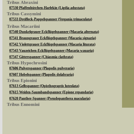
Tribus Abraxini
07530 Pfaffenhütchen-Harlekin (Ligdia adustata)
Tribus Cassymini
07533 Dreifleck-Pappelspanner (Stegania trimaculata)
Tribus Macariini
07540 Dunkelgrauer Eckflügelspanner (Macaria alternata)
07541 Braungrauer Eckflügelspanner (Macaria signaria)
07542 Violettgrauer Eckflügelspanner (Macaria liturata)
07543 Vauzeichen-Eckflügelspanner (Macaria wauaria)
07547 Gitterspanner (Chiasmia clathrata)
Tribus Hypochrosini
07606 Pulverspanner (Plagodis pulveraria)
07607 Hobelspanner (Plagodis dolabraria)
Tribus Epionini
07613 Gelbspanner (Opisthograptis luteolata)
07615 Weiden-Saumbandspanner (Epione repandaria)
07620 Panther-Spanner (Pseudopanthera macularia)
Tribus Ennomini
Sie können nach mehreren Suchbegriffen oder
07630 Fliederspanner (Apeira syringaria)
07633 Eichen-Zackenrandspanner (Ennomos quercinaria)
07635 Eschen-Zackenrandspanner (Ennomos fuscantaria)
Bei der Suche wird nach dem Suchbegriff in al
07641 Dreistreifiger Mondfleckspanner (Selenia dentaria)