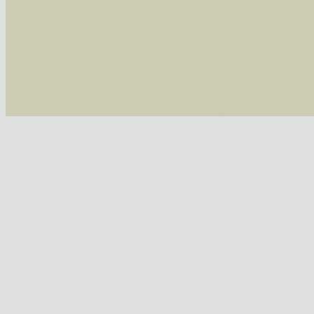
/var/www/vhosts/schmetterlinge-westerwald.de/
/var/www/vhosts/schmetterlinge-westerwald.de
/var/www/vhosts/schmetterlinge-westerwald.de
/var/www/vhosts/schmetterlinge-westerwald.de
include('/var/www/vhosts...') #2 {main} thrown
westerwald.de/httpdocs/vorlage/function.i