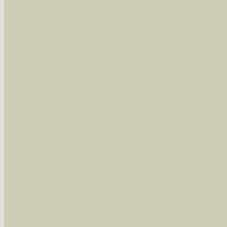
wissenschaftlichen und deutschen Namen, so
Artenkennziffern nach Karsholt/Razowski od
der Arten eingeschrängt werden, standardmä
alle in der Datenbank befindlichen Arten ange
Im linken Bereich:
Keine Eingrenzung, alle Arten anzeigen
- S
Arten die im Bundesgebiet vorkommen
- z
Arten die im Westerwald vorkommen
- beg
Arten die in Westernohe vorkommen
- beg
Im rechten Bereich:
Alle Arten der Sammlung
- keine Einschrän
nur die mit Rote Liste-Status
- es werden nur
Die linken und rechten Optionen können auch
Fatal error
: Uncaught ArgumentCountError: T