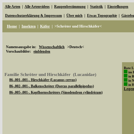
Alle Arten
|
Alle Artenvideos
|
Raupenbestimmung
|
Statistik
|
Einstellungen
Datenschutzerklärung & Impressum
|
Über mich
|
Etwas Topographie
|
Gästeb
Home
|
Insekten
|
Käfer
|
>Schröter und Hirschkäfer<
Namensausgabe in:
Wissenschaftlich
>Deutsch<
Vorschaubilder:
einblenden
Rote Li
im 
Familie Schröter und Hirschkäfer (Lucanidae)
in 
86-.001-.001-. Hirschkäfer (Lucanus cervus)
in 
in 
86-.002-.001-. Balkenschröter (Dorcus parallelipipedus)
Lege
86-.005-.001-. Kopfhornschröters (Sinodendron cylindricum)