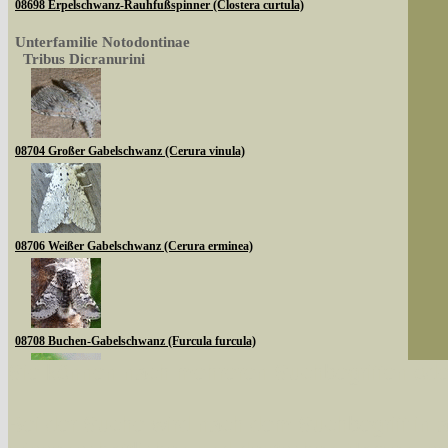
08698 Erpelschwanz-Rauhfußspinner (Clostera curtula)
Unterfamilie Notodontinae
Tribus Dicranurini
08704 Großer Gabelschwanz (Cerura vinula)
08706 Weißer Gabelschwanz (Cerura erminea)
08708 Buchen-Gabelschwanz (Furcula furcula)
Sie können nach mehreren Suchbegriffen oder
Bei der Suche wird nach dem Suchbegriff in al
08710 Espen-Gabelschwanz (Furcula bifida)