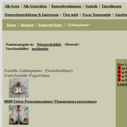
Alle Arten
|
Alle Artenvideos
|
Raupenbestimmung
|
Statistik
|
Einstellungen
Datenschutzerklärung & Impressum
|
Über mich
|
Etwas Topographie
|
Gästeb
Home
|
Insekten
|
Schmetterlinge
|
>Zahnspinner<
Namensausgabe in:
Wissenschaftlich
>Deutsch<
Vorschaubilder:
ausblenden
Rote Li
im 
Familie Zahnspinner (Notodontidae)
in 
Unterfamilie Pygaerinae
in 
in 
Lege
08689 Eichen-Prozessionsspinner (Thaumetopoea processionea)