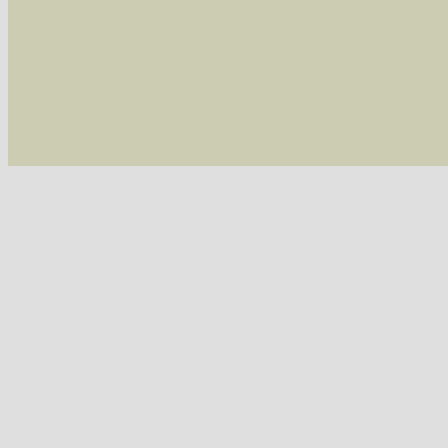
/var/www/vhosts/schmetterlinge-westerwald.de/
/var/www/vhosts/schmetterlinge-westerwald.de
/var/www/vhosts/schmetterlinge-westerwald.de
/var/www/vhosts/schmetterlinge-westerwald.de
include('/var/www/vhosts...') #2 {main} thrown
westerwald.de/httpdocs/vorlage/function.i