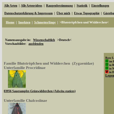
Alle Arten
|
Alle Artenvideos
|
Raupenbestimmung
|
Statistik
|
Einstellungen
Datenschutzerklärung & Impressum
|
Über mich
|
Etwas Topographie
|
Gästeb
Home
|
Insekten
|
Schmetterlinge
|
>Blutströpfchen und Widderchen<
Namensausgabe in:
Wissenschaftlich
>Deutsch<
Vorschaubilder:
ausblenden
Rote Li
im 
Familie Blutströpfchen und Widderchen (Zygaenidae)
in 
Unterfamilie Procridinae
in 
in 
Lege
03956 Sauerampfer-Grünwidderchen (Adscita statices)
Unterfamilie Chalcosiinae