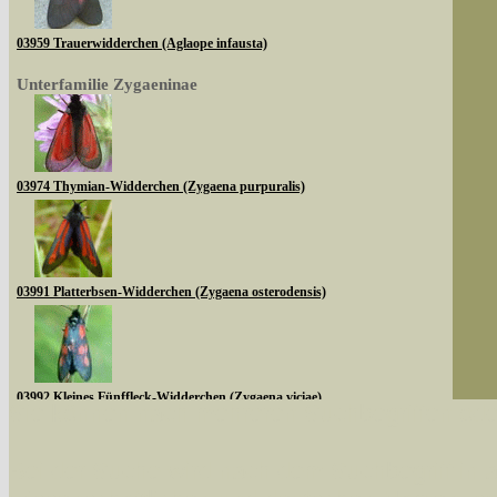
03959 Trauerwidderchen (Aglaope infausta)
Unterfamilie Zygaeninae
03974 Thymian-Widderchen (Zygaena purpuralis)
03991 Platterbsen-Widderchen (Zygaena osterodensis)
03992 Kleines Fünffleck-Widderchen (Zygaena viciae)
Sie können nach mehreren Suchbegriffen oder
Bei der Suche wird nach dem Suchbegriff in al