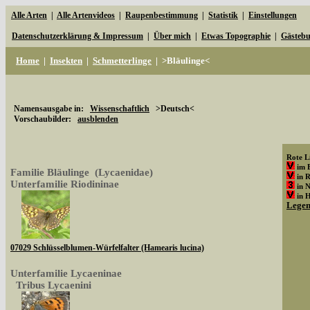
Alle Arten
|
Alle Artenvideos
|
Raupenbestimmung
|
Statistik
|
Einstellungen
Datenschutzerklärung & Impressum
|
Über mich
|
Etwas Topographie
|
Gästeb
Home
|
Insekten
|
Schmetterlinge
|
>Bläulinge<
Namensausgabe in:
Wissenschaftlich
>Deutsch<
Vorschaubilder:
ausblenden
Rote Li
im 
Familie Bläulinge (Lycaenidae)
in 
Unterfamilie Riodininae
in 
in 
Lege
07029 Schlüsselblumen-Würfelfalter (Hamearis lucina)
Unterfamilie Lycaeninae
Tribus Lycaenini