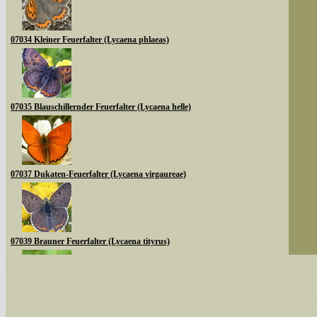
07034 Kleiner Feuerfalter (Lycaena phlaeas)
07035 Blauschillernder Feuerfalter (Lycaena helle)
07037 Dukaten-Feuerfalter (Lycaena virgaureae)
07039 Brauner Feuerfalter (Lycaena tityrus)
Sie können nach mehreren Suchbegriffen oder
Bei der Suche wird nach dem Suchbegriff in al
07040 Violetter Feuerfalter (Lycaena alciphron)