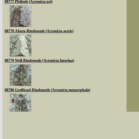
08777 Pfeileule (Acronicta psi)
08778 Ahorn-Rindeneule (Acronicta aceris)
08779 Woll-Rindeneule (Acronicta leporina)
08780 Großkopf-Rindeneule (Acronicta megacephala)
Sie können nach mehreren Suchbegriffen oder
08783 Goldhaar-Rindeneule (Acronicta auricoma)
Bei der Suche wird nach dem Suchbegriff in al