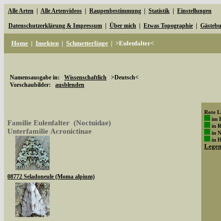
Alle Arten
|
Alle Artenvideos
|
Raupenbestimmung
|
Statistik
|
Einstellungen
Datenschutzerklärung & Impressum
|
Über mich
|
Etwas Topographie
|
Gästeb
Home
|
Insekten
|
Schmetterlinge
|
>Eulenfalter<
Namensausgabe in:
Wissenschaftlich
>Deutsch<
Vorschaubilder:
ausblenden
Rote Li
im 
Familie Eulenfalter (Noctuidae)
in 
Unterfamilie Acronictinae
in 
in 
Lege
08772 Seladoneule (Moma alpium)