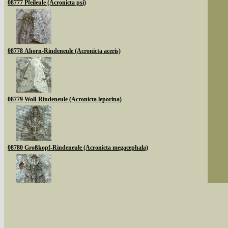
08777 Pfeileule (Acronicta psi)
08778 Ahorn-Rindeneule (Acronicta aceris)
08779 Woll-Rindeneule (Acronicta leporina)
08780 Großkopf-Rindeneule (Acronicta megacephala)
Sie können nach mehreren Suchbegriffen oder
08783 Goldhaar-Rindeneule (Acronicta auricoma)
Bei der Suche wird nach dem Suchbegriff in al