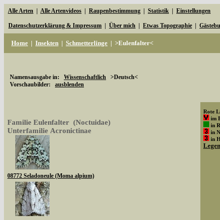
Alle Arten
|
Alle Artenvideos
|
Raupenbestimmung
|
Statistik
|
Einstellungen
Datenschutzerklärung & Impressum
|
Über mich
|
Etwas Topographie
|
Gästeb
Home
|
Insekten
|
Schmetterlinge
|
>Eulenfalter<
Namensausgabe in:
Wissenschaftlich
>Deutsch<
Vorschaubilder:
ausblenden
Rote Li
im 
Familie Eulenfalter (Noctuidae)
in 
Unterfamilie Acronictinae
in 
in 
Lege
08772 Seladoneule (Moma alpium)