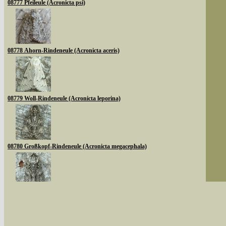
08777 Pfeileule (Acronicta psi)
08778 Ahorn-Rindeneule (Acronicta aceris)
08779 Woll-Rindeneule (Acronicta leporina)
08780 Großkopf-Rindeneule (Acronicta megacephala)
Sie können nach mehreren Suchbegriffen oder
08783 Goldhaar-Rindeneule (Acronicta auricoma)
Bei der Suche wird nach dem Suchbegriff in al