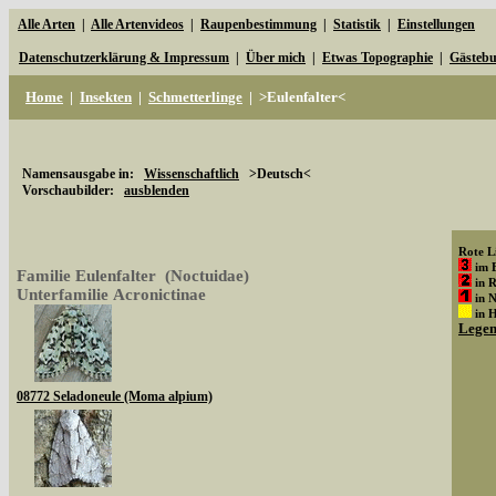
Alle Arten
|
Alle Artenvideos
|
Raupenbestimmung
|
Statistik
|
Einstellungen
Datenschutzerklärung & Impressum
|
Über mich
|
Etwas Topographie
|
Gästeb
Home
|
Insekten
|
Schmetterlinge
|
>Eulenfalter<
Namensausgabe in:
Wissenschaftlich
>Deutsch<
Vorschaubilder:
ausblenden
Rote Li
im 
Familie Eulenfalter (Noctuidae)
in 
Unterfamilie Acronictinae
in 
in 
Lege
08772 Seladoneule (Moma alpium)