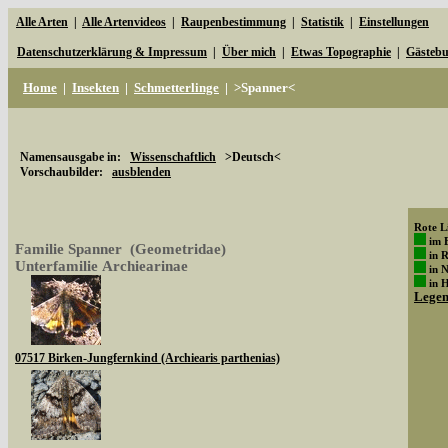
Alle Arten
|
Alle Artenvideos
|
Raupenbestimmung
|
Statistik
|
Einstellungen
Datenschutzerklärung & Impressum
|
Über mich
|
Etwas Topographie
|
Gästeb
Home
|
Insekten
|
Schmetterlinge
|
>Spanner<
Namensausgabe in:
Wissenschaftlich
>Deutsch<
Vorschaubilder:
ausblenden
Rote Li
im 
Familie Spanner (Geometridae)
in 
Unterfamilie Archiearinae
in 
in 
Lege
07517 Birken-Jungfernkind (Archiearis parthenias)