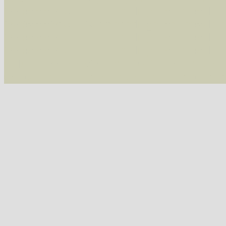
/var/www/vhosts/schmetterlinge-westerwald.de/
/var/www/vhosts/schmetterlinge-westerwald.de
/var/www/vhosts/schmetterlinge-westerwald.de
07543 Vauzeichen-Eckflügelspanner (Macaria wauaria)
/var/www/vhosts/schmetterlinge-westerwald.de
include('/var/www/vhosts...') #2 {main} thrown
westerwald.de/httpdocs/vorlage/function.i
07547 Gitterspanner (Chiasmia clathrata)
Tribus Hypochrosini
07606 Pulverspanner (Plagodis pulveraria)
07607 Hobelspanner (Plagodis dolabraria)
Tribus Epionini