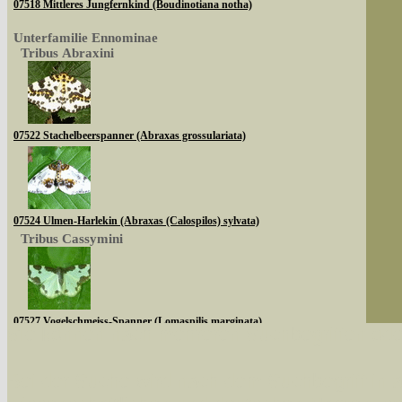
07518 Mittleres Jungfernkind (Boudinotiana notha)
Unterfamilie Ennominae
Tribus Abraxini
07522 Stachelbeerspanner (Abraxas grossulariata)
07524 Ulmen-Harlekin (Abraxas (Calospilos) sylvata)
Tribus Cassymini
07527 Vogelschmeiss-Spanner (Lomaspilis marginata)
Sie können nach mehreren Suchbegriffen oder
Tribus Abraxini
Bei der Suche wird nach dem Suchbegriff in al