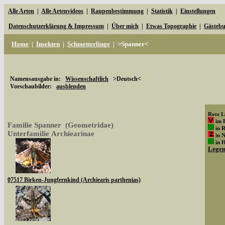
Alle Arten
|
Alle Artenvideos
|
Raupenbestimmung
|
Statistik
|
Einstellungen
Datenschutzerklärung & Impressum
|
Über mich
|
Etwas Topographie
|
Gästeb
Home
|
Insekten
|
Schmetterlinge
|
>Spanner<
Namensausgabe in:
Wissenschaftlich
>Deutsch<
Vorschaubilder:
ausblenden
Rote Li
im 
Familie Spanner (Geometridae)
in 
Unterfamilie Archiearinae
in 
in 
Lege
07517 Birken-Jungfernkind (Archiearis parthenias)