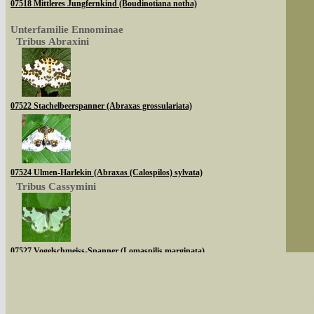
07518 Mittleres Jungfernkind (Boudinotiana notha)
Unterfamilie Ennominae
Tribus Abraxini
07522 Stachelbeerspanner (Abraxas grossulariata)
07524 Ulmen-Harlekin (Abraxas (Calospilos) sylvata)
Tribus Cassymini
07527 Vogelschmeiss-Spanner (Lomaspilis marginata)
Sie können nach mehreren Suchbegriffen oder
Tribus Abraxini
Bei der Suche wird nach dem Suchbegriff in al