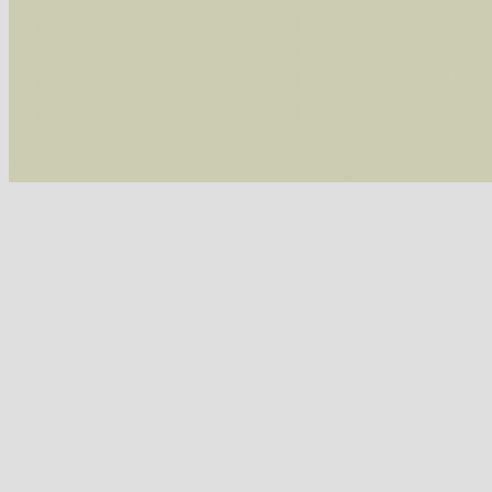
/var/www/vhosts/schmetterlinge-westerwald.de/
/var/www/vhosts/schmetterlinge-westerwald.de
/var/www/vhosts/schmetterlinge-westerwald.de
07543 Vauzeichen-Eckflügelspanner (Macaria wauaria)
/var/www/vhosts/schmetterlinge-westerwald.de
include('/var/www/vhosts...') #2 {main} thrown
westerwald.de/httpdocs/vorlage/function.i
07547 Gitterspanner (Chiasmia clathrata)
Tribus Hypochrosini
07606 Pulverspanner (Plagodis pulveraria)
07607 Hobelspanner (Plagodis dolabraria)
Tribus Epionini