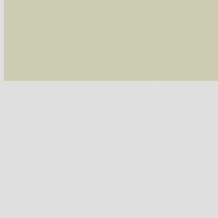
/var/www/vhosts/schmetterlinge-westerwald.de/
/var/www/vhosts/schmetterlinge-westerwald.de
/var/www/vhosts/schmetterlinge-westerwald.de
07543 Vauzeichen-Eckflügelspanner (Macaria wauaria)
/var/www/vhosts/schmetterlinge-westerwald.de
include('/var/www/vhosts...') #2 {main} thrown
westerwald.de/httpdocs/vorlage/function.i
07547 Gitterspanner (Chiasmia clathrata)
Tribus Hypochrosini
07606 Pulverspanner (Plagodis pulveraria)
07607 Hobelspanner (Plagodis dolabraria)
Tribus Epionini