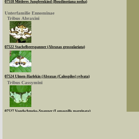
07518 Mittleres Jungfernkind (Boudinotiana notha)
Unterfamilie Ennominae
Tribus Abraxini
07522 Stachelbeerspanner (Abraxas grossulariata)
07524 Ulmen-Harlekin (Abraxas (Calospilos) sylvata)
Tribus Cassymini
07527 Vogelschmeiss-Spanner (Lomaspilis marginata)
Sie können nach mehreren Suchbegriffen oder
Tribus Abraxini
Bei der Suche wird nach dem Suchbegriff in al