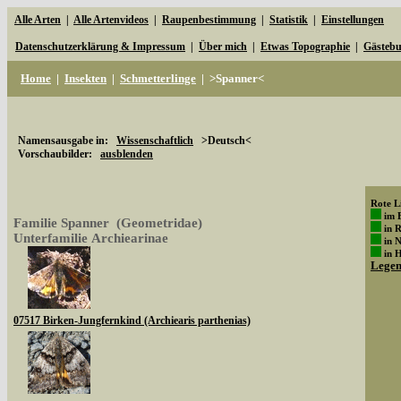
Alle Arten
|
Alle Artenvideos
|
Raupenbestimmung
|
Statistik
|
Einstellungen
Datenschutzerklärung & Impressum
|
Über mich
|
Etwas Topographie
|
Gästeb
Home
|
Insekten
|
Schmetterlinge
|
>Spanner<
Namensausgabe in:
Wissenschaftlich
>Deutsch<
Vorschaubilder:
ausblenden
Rote Li
im 
Familie Spanner (Geometridae)
in 
Unterfamilie Archiearinae
in 
in 
Lege
07517 Birken-Jungfernkind (Archiearis parthenias)