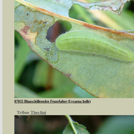
07035 Blauschillernder Feuerfalter (Lycaena helle)
Tribus
Theclini