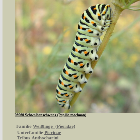
06960 Schwalbenschwanz (Papilio machaon)
Familie
Weißlinge (Pieridae)
Unterfamilie
Pierinae
Tribus
Anthocharini