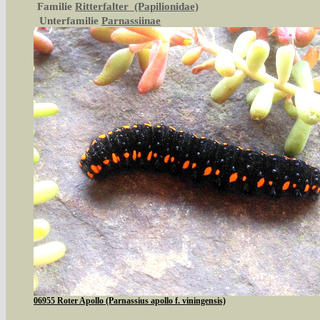
Familie
Ritterfalter (Papilionidae)
Unterfamilie
Parnassiinae
06955 Roter Apollo (Parnassius apollo f. viningensis)