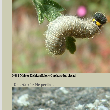
06882 Malven-Dickkopffalter (Carcharodus alceae)
Unterfamilie
Hesperiinae