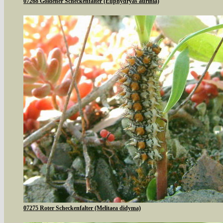
07268 Goldener Scheckenfalter (Euphydryas aurinia)
07275 Roter Scheckenfalter (Melitaea didyma)