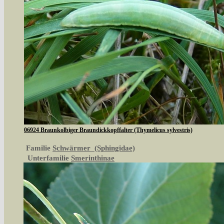
06924 Braunkolbiger Braundickkopffalter (Thymelicus sylvestris)
Familie
Schwärmer (Sphingidae)
Unterfamilie
Smerinthinae