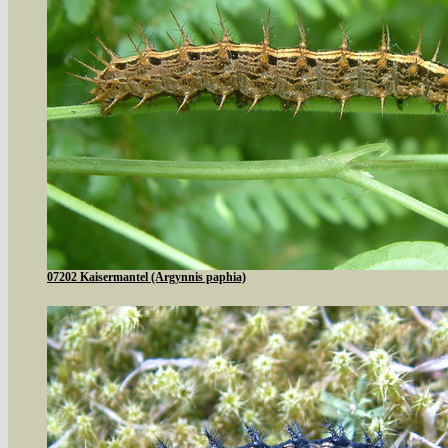
07202 Kaisermantel (Argynnis paphia)