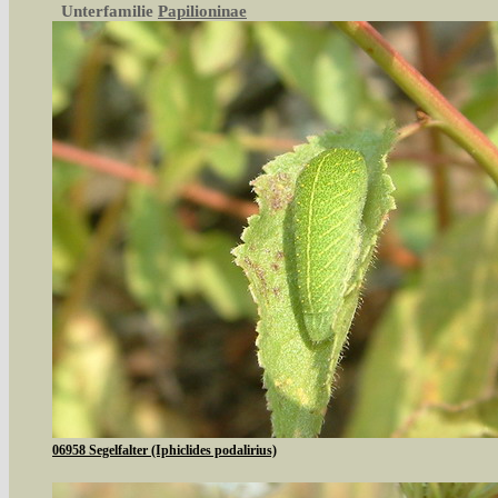
Unterfamilie
Papilioninae
06958 Segelfalter (Iphiclides podalirius)