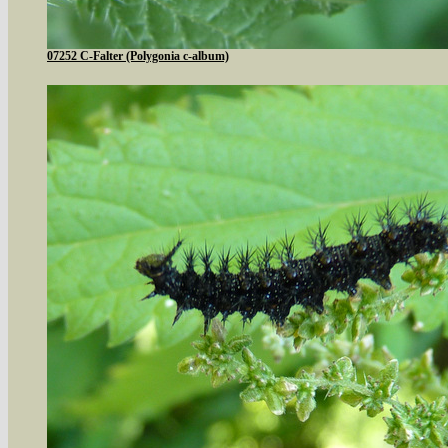
07252 C-Falter (Polygonia c-album)