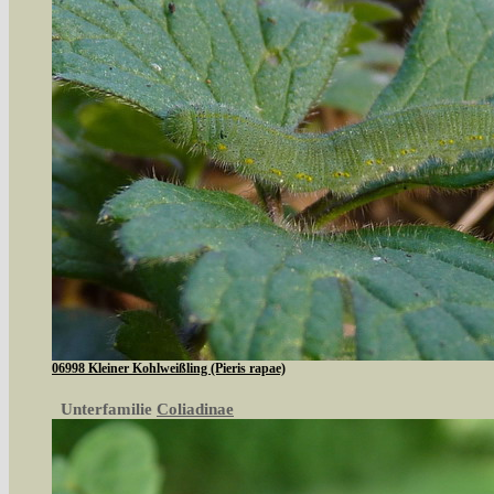
06998 Kleiner Kohlweißling (Pieris rapae)
Unterfamilie
Coliadinae