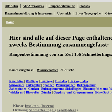
|
|
|
Alle Arten
Alle Artenvideos
Raupenbestimmung
Statistik
|
|
|
Datenschutzerklärung & Impressum
Über mich
Etwas Topographie
Gäst
Home
Hier sind alle auf dieser Page enthalte
zwecks Bestimmung zusammengefasst:
Raupenbestimmung von zur Zeit 156 Schmetterlings
Namensausgabe in:
Wissenschaftlich
>Deutsch<
Ritterfalter
|
Weißlinge
|
Bläulinge
|
Edelfalter
|
Dickkopffalter
Schwärmer
|
Eulenfalter
|
Spanner
|
Pfauenspinner
|
Birkenspinner
Zahnspinner
|
Glucken
|
Eulenspinner und Sichelflügler
|
Blutströpfchen und 
Wickler und Blattroller
|
Zünsler
|
Gespinst- und Knospenmotten
|
Echte Sacktr
Klasse
Insekten (insecta)
Ordnung
Schmetterlinge (Lepidoptera)