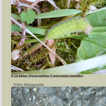
07334 Kleines Wiesenvögelchen (Coenonympha pamphilus)
Tribus
Melanargiini