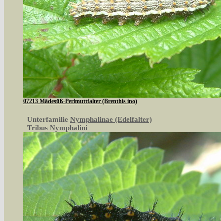
07213 Mädesüß-Perlmuttfalter (Brenthis ino)
Unterfamilie
Nymphalinae (Edelfalter)
Tribus
Nymphalini