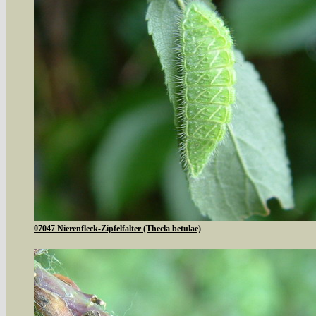
07047 Nierenfleck-Zipfelfalter (Thecla betulae)