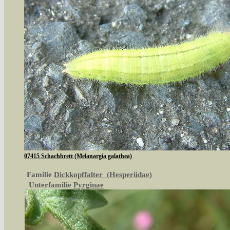
07415 Schachbrett (Melanargia galathea)
Familie
Dickkopffalter (Hesperiidae)
Unterfamilie
Pyrginae