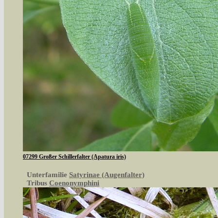
07299 Großer Schillerfalter (Apatura iris)
Unterfamilie
Satyrinae (Augenfalter)
Tribus
Coenonymphini