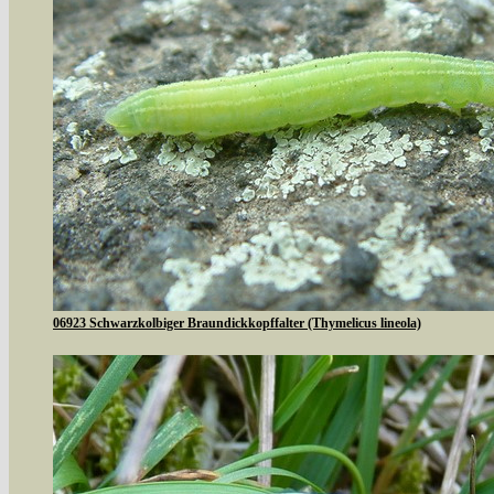
06923 Schwarzkolbiger Braundickkopffalter (Thymelicus lineola)