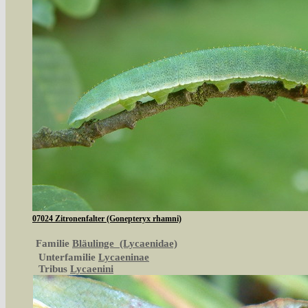
07024 Zitronenfalter (Gonepteryx rhamni)
Familie
Bläulinge (Lycaenidae)
Unterfamilie
Lycaeninae
Tribus
Lycaenini