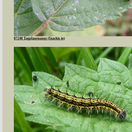
07248 Tagpfauenauge (Inachis io)