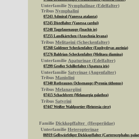
Unterfamilie
Nymphalinae (Edelfalter)
Tribus
Nymphalini
07243 Admiral (Vanessa atalanta)
07245 Distelfalter (Vanessa cardui)
07248 Tagpfauenauge (Inachis io)
07255 Landkärtchen (Araschnia levana)
Tribus
Melitaeini (Scheckenfalter)
07268 Goldener Scheckenfalter (Euphydryas aurinia)
07276 Baldrian-Scheckenfalter (Melitaea diamina)
Unterfamilie
Apaturinae (Edelfalter)
07299 Großer Schillerfalter (Apatura iris)
Unterfamilie
Satyrinae (Augenfalter)
Tribus
Maniolini
07340 Rotbraunes Ochsenauge (Pyronia tithonus)
Tribus
Melanargiini
07415 Schachbrett (Melanargia galathea)
Tribus
Satyrini
07447 Weißer Waldportier (Brintesia circe)
Familie
Dickkopffalter (Hesperiidae)
Unterfamilie
Heteropterinae
06919 Gelbwürfeliger Dickkopffalter (Carterocephalus pala