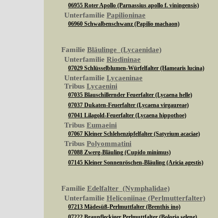
06955 Roter Apollo (Parnassius apollo f. viningensis)
Unterfamilie
Papilioninae
06960 Schwalbenschwanz (Papilio machaon)
Familie
Bläulinge (Lycaenidae)
Unterfamilie
Riodininae
07029 Schlüsselblumen-Würfelfalter (Hamearis lucina)
Unterfamilie
Lycaeninae
Tribus
Lycaenini
07035 Blauschillernder Feuerfalter (Lycaena helle)
07037 Dukaten-Feuerfalter (Lycaena virgaureae)
07041 Lilagold-Feuerfalter (Lycaena hippothoe)
Tribus
Eumaeini
07067 Kleiner Schlehenzipfelfalter (Satyrium acaciae)
Tribus
Polyommatini
07088 Zwerg-Bläuling (Cupido minimus)
07145 Kleiner Sonnenröschen-Bläuling (Aricia agestis)
Familie
Edelfalter (Nymphalidae)
Unterfamilie
Heliconiinae (Perlmutterfalter)
07213 Mädesüß-Perlmuttfalter (Brenthis ino)
07222 Braunfleckiger Perlmuttfalter (Boloria selene)