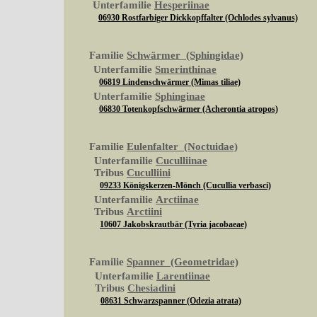
Unterfamilie
Hesperiinae
06930 Rostfarbiger Dickkopffalter (Ochlodes sylvanus)
Familie
Schwärmer (Sphingidae)
Unterfamilie
Smerinthinae
06819 Lindenschwärmer (Mimas tiliae)
Unterfamilie
Sphinginae
06830 Totenkopfschwärmer (Acherontia atropos)
Familie
Eulenfalter (Noctuidae)
Unterfamilie
Cuculliinae
Tribus
Cuculliini
09233 Königskerzen-Mönch (Cucullia verbasci)
Unterfamilie
Arctiinae
Tribus
Arctiini
10607 Jakobskrautbär (Tyria jacobaeae)
Familie
Spanner (Geometridae)
Unterfamilie
Larentiinae
Tribus
Chesiadini
08631 Schwarzspanner (Odezia atrata)