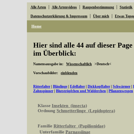
|
|
|
Alle Arten
Alle Artenvideos
Raupenbestimmung
Statistik
|
|
Datenschutzerklärung & Impressum
Über mich
Etwas Topo
Home
Hier sind alle 44 auf dieser Pag
im Überblick:
Namensausgabe in:
Wissenschaftlich
>Deutsch<
Vorschaubilder:
einblenden
Ritterfalter
|
Bläulinge
|
Edelfalter
|
Dickkopffalter
|
Schwärmer
|
Zahnspinner
|
Blutströpfchen und Widderchen
|
Pflanzenwespen
Klasse
Insekten (insecta)
Ordnung
Schmetterlinge (Lepidoptera)
Familie
Ritterfalter (Papilionidae)
Unterfamilie
Parnassiinae