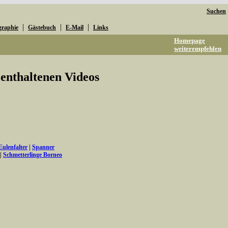
Suchen
|
|
|
graphie
Gästebuch
E-Mail
Links
Homepage
weiterempfehlen
e enthaltenen Videos
Eulenfalter
|
Spanner
|
Schmetterlinge Borneo