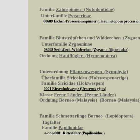
Familie
Zahnspinner (Notodontidae)
Unterfamilie
Pygaerinae
08689 Eichen-Prozessionsspinner (Thaumetopoea processio
Familie
Blutströpfchen und Widderchen (Zygaen
Unterfamilie
Zygaeninae
03998 Sechsfleck-Widderchen (Zygaena filipendulae)
Ordnung
Hautflügler (Hymenoptera)
Unterordnung
Pflanzenwespen (Symphyta)
Überfamilie
Siricoidea (Holzwespenartige)
Familie
Siricidae (Holzwespen)
0001 Riesenholzwespe (Urocerus gigas)
Klasse
Ferne Länder (Ferne Länder)
Ordnung
Borneo (Malaysia) (Borneo (Malaysia)
Familie
Schmetterlinge Borneo (Lepidoptera)
Tagfalter
Familie
Papilionidae
a-bor-0001 Ritterfalter (Papilionidae )