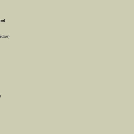
nea)
idae)
)