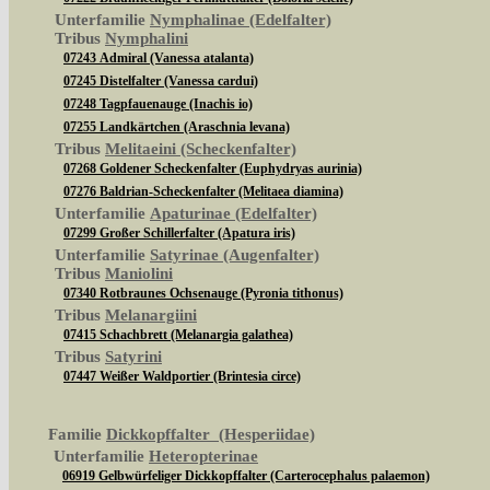
Unterfamilie
Nymphalinae (Edelfalter)
Tribus
Nymphalini
07243 Admiral (Vanessa atalanta)
07245 Distelfalter (Vanessa cardui)
07248 Tagpfauenauge (Inachis io)
07255 Landkärtchen (Araschnia levana)
Tribus
Melitaeini (Scheckenfalter)
07268 Goldener Scheckenfalter (Euphydryas aurinia)
07276 Baldrian-Scheckenfalter (Melitaea diamina)
Unterfamilie
Apaturinae (Edelfalter)
07299 Großer Schillerfalter (Apatura iris)
Unterfamilie
Satyrinae (Augenfalter)
Tribus
Maniolini
07340 Rotbraunes Ochsenauge (Pyronia tithonus)
Tribus
Melanargiini
07415 Schachbrett (Melanargia galathea)
Tribus
Satyrini
07447 Weißer Waldportier (Brintesia circe)
Familie
Dickkopffalter (Hesperiidae)
Unterfamilie
Heteropterinae
06919 Gelbwürfeliger Dickkopffalter (Carterocephalus palaemon)