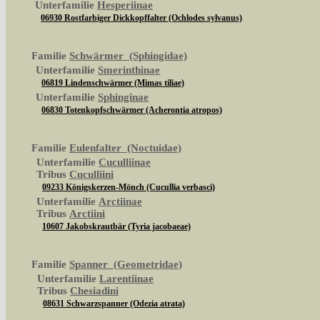
Unterfamilie
Hesperiinae
06930 Rostfarbiger Dickkopffalter (Ochlodes sylvanus)
Familie
Schwärmer (Sphingidae)
Unterfamilie
Smerinthinae
06819 Lindenschwärmer (Mimas tiliae)
Unterfamilie
Sphinginae
06830 Totenkopfschwärmer (Acherontia atropos)
Familie
Eulenfalter (Noctuidae)
Unterfamilie
Cuculliinae
Tribus
Cuculliini
09233 Königskerzen-Mönch (Cucullia verbasci)
Unterfamilie
Arctiinae
Tribus
Arctiini
10607 Jakobskrautbär (Tyria jacobaeae)
Familie
Spanner (Geometridae)
Unterfamilie
Larentiinae
Tribus
Chesiadini
08631 Schwarzspanner (Odezia atrata)