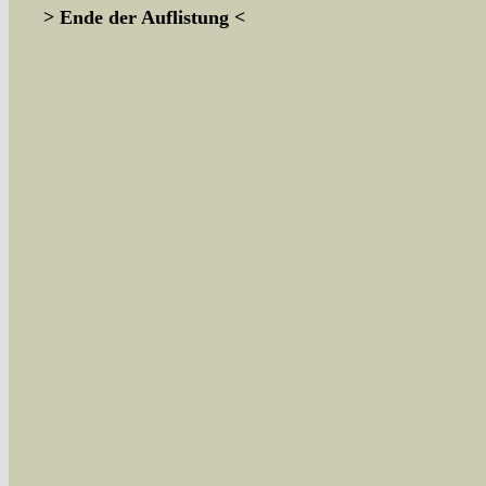
> Ende der Auflistung <
Sie können nach mehreren Suchbegriffen oder
Bei der Suche wird nach dem Suchbegriff in al
wissenschaftlichen und deutschen Namen, so
Artenkennziffern nach Karsholt/Razowski od
der Arten eingeschrängt werden, standardmä
alle in der Datenbank befindlichen Arten ange
Im linken Bereich:
Keine Eingrenzung, alle Arten anzeigen
- S
Arten die im Bundesgebiet vorkommen
- z
Arten die im Westerwald vorkommen
- beg
Arten die in Westernohe vorkommen
- beg