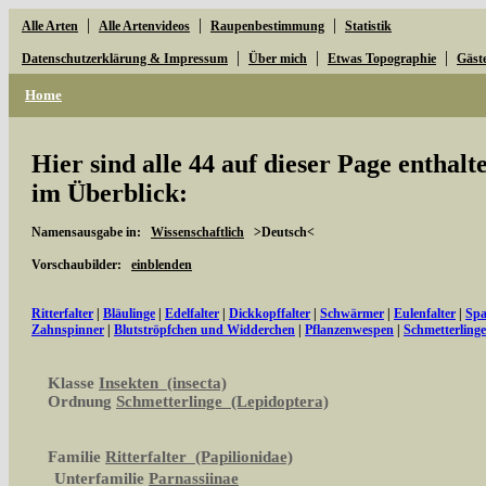
|
|
|
Alle Arten
Alle Artenvideos
Raupenbestimmung
Statistik
|
|
|
Datenschutzerklärung & Impressum
Über mich
Etwas Topographie
Gäst
Home
Hier sind alle 44 auf dieser Page enthal
im Überblick:
Namensausgabe in:
Wissenschaftlich
>Deutsch<
Vorschaubilder:
einblenden
Ritterfalter
|
Bläulinge
|
Edelfalter
|
Dickkopffalter
|
Schwärmer
|
Eulenfalter
|
Spa
Zahnspinner
|
Blutströpfchen und Widderchen
|
Pflanzenwespen
|
Schmetterling
Klasse
Insekten (insecta)
Ordnung
Schmetterlinge (Lepidoptera)
Familie
Ritterfalter (Papilionidae)
Unterfamilie
Parnassiinae