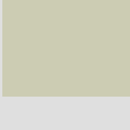
Im rechten Bereich:
Alle Arten der Sammlung
- keine Einschrän
nur die mit Rote Liste-Status
- es werden nur
Die linken und rechten Optionen können auch
Fatal error
: Uncaught ArgumentCountError: T
/var/www/vhosts/schmetterlinge-westerwald.de/
/var/www/vhosts/schmetterlinge-westerwald.de
/var/www/vhosts/schmetterlinge-westerwald.de
/var/www/vhosts/schmetterlinge-westerwald.de/
thrown in
/var/www/vhosts/schmetterlinge-w