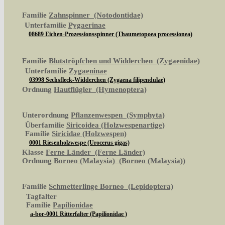
Familie
Zahnspinner (Notodontidae)
Unterfamilie
Pygaerinae
08689 Eichen-Prozessionsspinner (Thaumetopoea processionea)
Familie
Blutströpfchen und Widderchen (Zygaenidae)
Unterfamilie
Zygaeninae
03998 Sechsfleck-Widderchen (Zygaena filipendulae)
Ordnung
Hautflügler (Hymenoptera)
Unterordnung
Pflanzenwespen (Symphyta)
Überfamilie
Siricoidea (Holzwespenartige)
Familie
Siricidae (Holzwespen)
0001 Riesenholzwespe (Urocerus gigas)
Klasse
Ferne Länder (Ferne Länder)
Ordnung
Borneo (Malaysia) (Borneo (Malaysia))
Familie
Schmetterlinge Borneo (Lepidoptera)
Tagfalter
Familie
Papilionidae
a-bor-0001 Ritterfalter (Papilionidae )