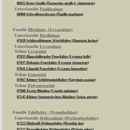
06955 Roter Apollo (Parnassius apollo f. viningensis)
Unterfamilie
Papilioninae
06960 Schwalbenschwanz (Papilio machaon)
Familie
Bläulinge (Lycaenidae)
Unterfamilie
Riodininae
07029 Schlüsselblumen-Würfelfalter (Hamearis lucina)
Unterfamilie
Lycaeninae
Tribus
Lycaenini
07035 Blauschillernder Feuerfalter (Lycaena helle)
07037 Dukaten-Feuerfalter (Lycaena virgaureae)
07041 Lilagold-Feuerfalter (Lycaena hippothoe)
Tribus
Eumaeini
07067 Kleiner Schlehenzipfelfalter (Satyrium acaciae)
Tribus
Polyommatini
07088 Zwerg-Bläuling (Cupido minimus)
07145 Kleiner Sonnenröschen-Bläuling (Aricia agestis)
Familie
Edelfalter (Nymphalidae)
Unterfamilie
Heliconiinae (Perlmutterfalter)
07213 Mädesüß-Perlmuttfalter (Brenthis ino)
07222 Braunfleckiger Perlmuttfalter (Boloria selene)