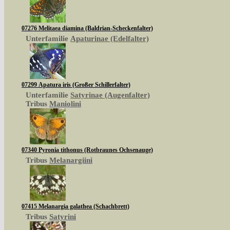
07276 Melitaea diamina (Baldrian-Scheckenfalter)
Unterfamilie
Apaturinae (Edelfalter)
07299 Apatura iris (Großer Schillerfalter)
Unterfamilie
Satyrinae (Augenfalter)
Tribus
Maniolini
07340 Pyronia tithonus (Rotbraunes Ochsenauge)
Tribus
Melanargiini
07415 Melanargia galathea (Schachbrett)
Tribus
Satyrini