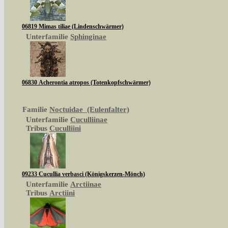
06819 Mimas tiliae (Lindenschwärmer)
Unterfamilie
Sphinginae
06830 Acherontia atropos (Totenkopfschwärmer)
Familie
Noctuidae (Eulenfalter)
Unterfamilie
Cuculliinae
Tribus
Cuculliini
09233 Cucullia verbasci (Königskerzen-Mönch)
Unterfamilie
Arctiinae
Tribus
Arctiini