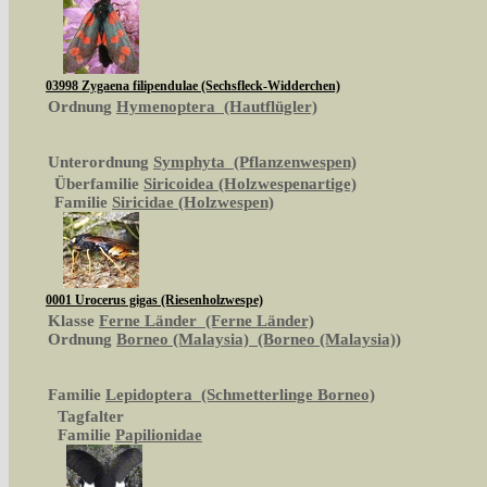
03998 Zygaena filipendulae (Sechsfleck-Widderchen)
Ordnung
Hymenoptera (Hautflügler)
Unterordnung
Symphyta (Pflanzenwespen)
Überfamilie
Siricoidea (Holzwespenartige)
Familie
Siricidae (Holzwespen)
0001 Urocerus gigas (Riesenholzwespe)
Klasse
Ferne Länder (Ferne Länder)
Ordnung
Borneo (Malaysia) (Borneo (Malaysia))
Familie
Lepidoptera (Schmetterlinge Borneo)
Tagfalter
Familie
Papilionidae