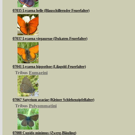
07035 Lycaena helle (Blauschillernder Feuerfalter)
07037 Lycaena virgaureae (Dukaten-Feuerfalter)
07041 Lycaena hippothoe (Lilagold-Feuerfalter)
Tribus
Eumaeini
07067 Satyrium acaciae (Kleiner Schlehenzipfelfalter)
Tribus
Polyommatini
07088 Cupido minimus (Zwerg-Bläuling)