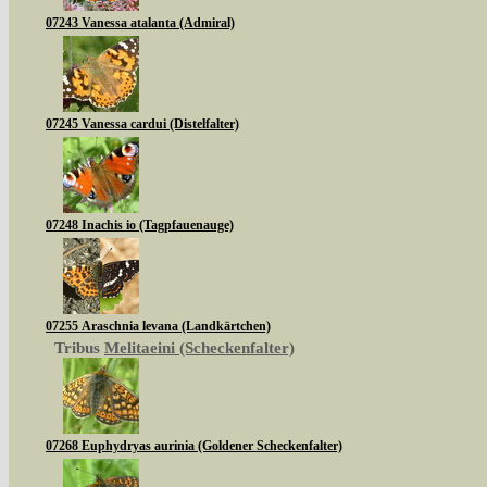
07243 Vanessa atalanta (Admiral)
07245 Vanessa cardui (Distelfalter)
07248 Inachis io (Tagpfauenauge)
07255 Araschnia levana (Landkärtchen)
Tribus
Melitaeini (Scheckenfalter)
07268 Euphydryas aurinia (Goldener Scheckenfalter)