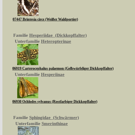
07447 Brintesia circe (Weißer Waldportier)
Familie
Hesperiidae (Dickkopffalter)
Unterfamilie
Heteropterinae
06919 Carterocephalus palaemon (Gelbwürfeliger Dickkopffalter)
Unterfamilie
Hesperiinae
06930 Ochlodes sylvanus (Rostfarbiger Dickkopffalter)
Familie
Sphingidae (Schwärmer)
Unterfamilie
Smerinthinae