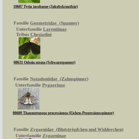
10607 Tyria jacobaeae (Jakobskrautbär)
Familie
Geometridae (Spanner)
Unterfamilie
Larentiinae
Tribus
Chesiadini
08631 Odezia atrata (Schwarzspanner)
Familie
Notodontidae (Zahnspinner)
Unterfamilie
Pygaerinae
08689 Thaumetopoea processionea (Eichen-Prozessionsspinner)
Familie
Zygaenidae (Blutströpfchen und Widderchen)
Unterfamilie
Zygaeninae