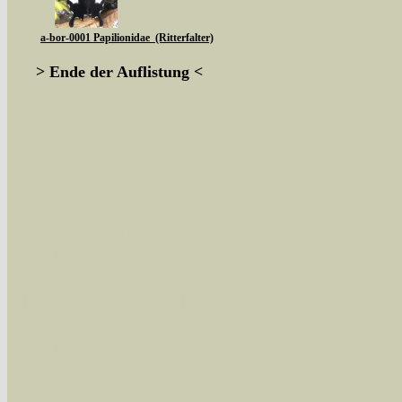
a-bor-0001 Papilionidae (Ritterfalter)
> Ende der Auflistung <
Sie können nach mehreren Suchbegriffen oder
Bei der Suche wird nach dem Suchbegriff in al
wissenschaftlichen und deutschen Namen, so
Artenkennziffern nach Karsholt/Razowski od
der Arten eingeschrängt werden, standardmä
alle in der Datenbank befindlichen Arten ange
Im linken Bereich:
Keine Eingrenzung, alle Arten anzeigen
- S
Arten die im Bundesgebiet vorkommen
- z