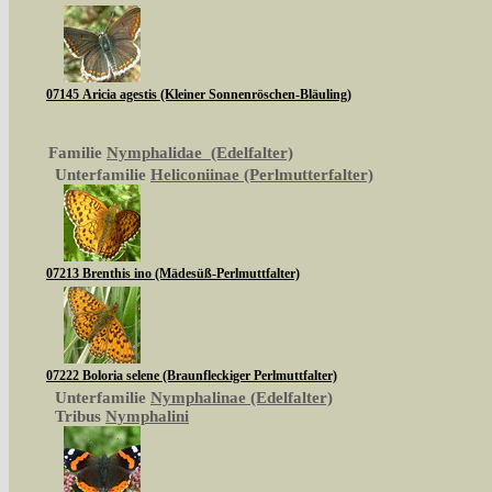
07145 Aricia agestis (Kleiner Sonnenröschen-Bläuling)
Familie
Nymphalidae (Edelfalter)
Unterfamilie
Heliconiinae (Perlmutterfalter)
07213 Brenthis ino (Mädesüß-Perlmuttfalter)
07222 Boloria selene (Braunfleckiger Perlmuttfalter)
Unterfamilie
Nymphalinae (Edelfalter)
Tribus
Nymphalini