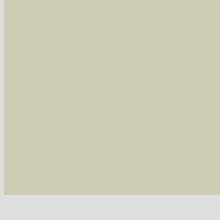
Arten die im Westerwald vorkommen
- beg
Arten die in Westernohe vorkommen
- beg
Im rechten Bereich:
Alle Arten der Sammlung
- keine Einschrän
nur die mit Rote Liste-Status
- es werden nur
Die linken und rechten Optionen können auch
Fatal error
: Uncaught ArgumentCountError: T
/var/www/vhosts/schmetterlinge-westerwald.de/
/var/www/vhosts/schmetterlinge-westerwald.de
/var/www/vhosts/schmetterlinge-westerwald.de
/var/www/vhosts/schmetterlinge-westerwald.de/
thrown in
/var/www/vhosts/schmetterlinge-w