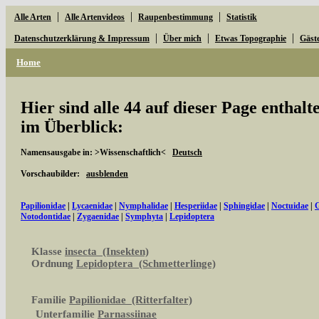
|
|
|
Alle Arten
Alle Artenvideos
Raupenbestimmung
Statistik
|
|
|
Datenschutzerklärung & Impressum
Über mich
Etwas Topographie
Gäst
Home
Hier sind alle 44 auf dieser Page enthal
im Überblick:
Namensausgabe in: >Wissenschaftlich<
Deutsch
Vorschaubilder:
ausblenden
Papilionidae
|
Lycaenidae
|
Nymphalidae
|
Hesperiidae
|
Sphingidae
|
Noctuidae
|
G
Notodontidae
|
Zygaenidae
|
Symphyta
|
Lepidoptera
Klasse
insecta (Insekten)
Ordnung
Lepidoptera (Schmetterlinge)
Familie
Papilionidae (Ritterfalter)
Unterfamilie
Parnassiinae