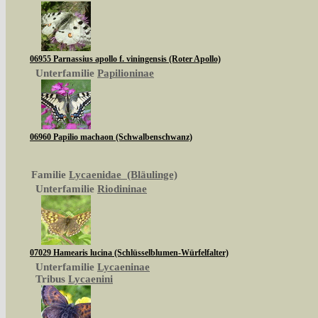
06955 Parnassius apollo f. viningensis (Roter Apollo)
Unterfamilie
Papilioninae
06960 Papilio machaon (Schwalbenschwanz)
Familie
Lycaenidae (Bläulinge)
Unterfamilie
Riodininae
07029 Hamearis lucina (Schlüsselblumen-Würfelfalter)
Unterfamilie
Lycaeninae
Tribus
Lycaenini