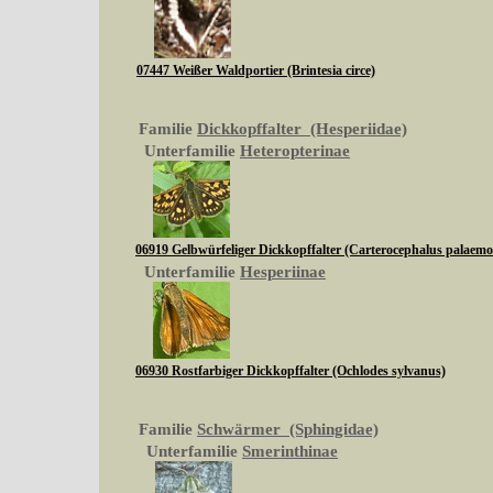
07447 Weißer Waldportier (Brintesia circe)
Familie
Dickkopffalter (Hesperiidae)
Unterfamilie
Heteropterinae
06919 Gelbwürfeliger Dickkopffalter (Carterocephalus palaem
Unterfamilie
Hesperiinae
06930 Rostfarbiger Dickkopffalter (Ochlodes sylvanus)
Familie
Schwärmer (Sphingidae)
Unterfamilie
Smerinthinae