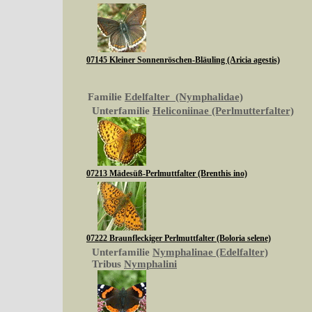
07145 Kleiner Sonnenröschen-Bläuling (Aricia agestis)
Familie
Edelfalter (Nymphalidae)
Unterfamilie
Heliconiinae (Perlmutterfalter)
07213 Mädesüß-Perlmuttfalter (Brenthis ino)
07222 Braunfleckiger Perlmuttfalter (Boloria selene)
Unterfamilie
Nymphalinae (Edelfalter)
Tribus
Nymphalini