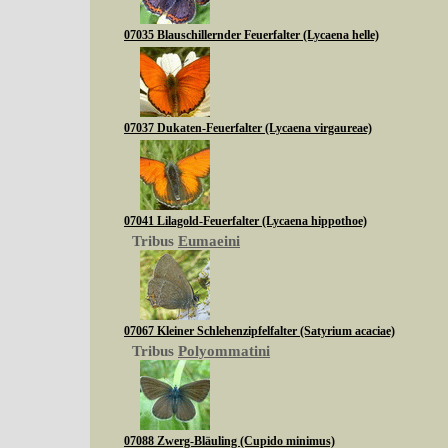
07035 Blauschillernder Feuerfalter (Lycaena helle)
07037 Dukaten-Feuerfalter (Lycaena virgaureae)
07041 Lilagold-Feuerfalter (Lycaena hippothoe)
Tribus
Eumaeini
07067 Kleiner Schlehenzipfelfalter (Satyrium acaciae)
Tribus
Polyommatini
07088 Zwerg-Bläuling (Cupido minimus)