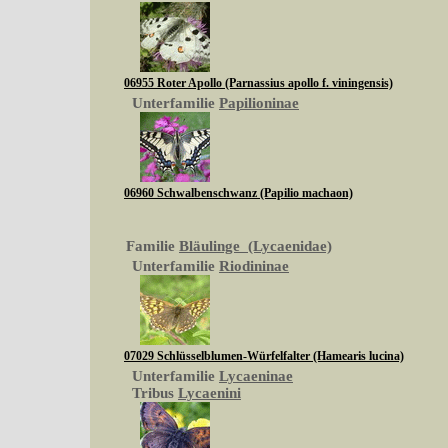
06955 Roter Apollo (Parnassius apollo f. viningensis)
Unterfamilie
Papilioninae
06960 Schwalbenschwanz (Papilio machaon)
Familie
Bläulinge (Lycaenidae)
Unterfamilie
Riodininae
07029 Schlüsselblumen-Würfelfalter (Hamearis lucina)
Unterfamilie
Lycaeninae
Tribus
Lycaenini