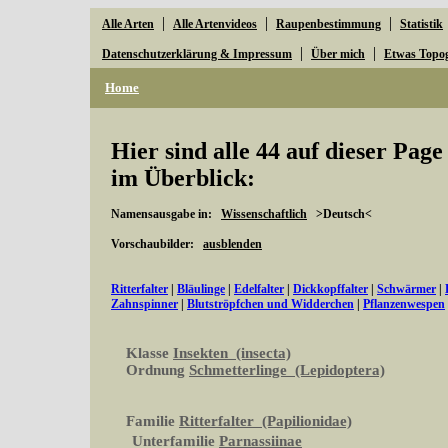
|
|
|
Alle Arten
Alle Artenvideos
Raupenbestimmung
Statistik
|
|
Datenschutzerklärung & Impressum
Über mich
Etwas Topo
Home
Hier sind alle 44 auf dieser Pag
im Überblick:
Namensausgabe in:
Wissenschaftlich
>Deutsch<
Vorschaubilder:
ausblenden
Ritterfalter
|
Bläulinge
|
Edelfalter
|
Dickkopffalter
|
Schwärmer
|
Zahnspinner
|
Blutströpfchen und Widderchen
|
Pflanzenwespen
Klasse
Insekten (insecta)
Ordnung
Schmetterlinge (Lepidoptera)
Familie
Ritterfalter (Papilionidae)
Unterfamilie
Parnassiinae