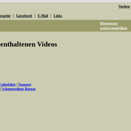
Suchen
|
|
|
graphie
Gästebuch
E-Mail
Links
Homepage
weiterempfehlen
e enthaltenen Videos
Eulenfalter
|
Spanner
|
Schmetterlinge Borneo