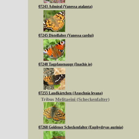
07243 Admiral (Vanessa atalanta)
07245 Distelfalter (Vanessa cardui)
07248 Tagpfauenauge (Inachis io)
07255 Landkärtchen (Araschnia levana)
Tribus
Melitaeini (Scheckenfalter)
07268 Goldener Scheckenfalter (Euphydryas aurinia)