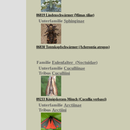
06819 Lindenschwärmer (Mimas tiliae)
Unterfamilie
Sphinginae
06830 Totenkopfschwärmer (Acherontia atropos)
Familie
Eulenfalter (Noctuidae)
Unterfamilie
Cuculliinae
Tribus
Cuculliini
09233 Königskerzen-Mönch (Cucullia verbasci)
Unterfamilie
Arctiinae
Tribus
Arctiini