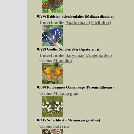
07276 Baldrian-Scheckenfalter (Melitaea diamina)
Unterfamilie
Apaturinae (Edelfalter)
07299 Großer Schillerfalter (Apatura iris)
Unterfamilie
Satyrinae (Augenfalter)
Tribus
Maniolini
07340 Rotbraunes Ochsenauge (Pyronia tithonus)
Tribus
Melanargiini
07415 Schachbrett (Melanargia galathea)
Tribus
Satyrini