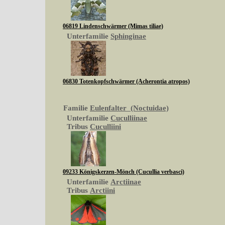
06819 Lindenschwärmer (Mimas tiliae)
Unterfamilie
Sphinginae
06830 Totenkopfschwärmer (Acherontia atropos)
Familie
Eulenfalter (Noctuidae)
Unterfamilie
Cuculliinae
Tribus
Cuculliini
09233 Königskerzen-Mönch (Cucullia verbasci)
Unterfamilie
Arctiinae
Tribus
Arctiini