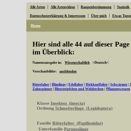
|
|
|
Alle Arten
Alle Artenvideos
Raupenbestimmung
Statistik
|
|
Datenschutzerklärung & Impressum
Über mich
Etwas Topo
Home
Hier sind alle 44 auf dieser Pag
im Überblick:
Namensausgabe in:
Wissenschaftlich
>Deutsch<
Vorschaubilder:
ausblenden
Ritterfalter
|
Bläulinge
|
Edelfalter
|
Dickkopffalter
|
Schwärmer
|
Zahnspinner
|
Blutströpfchen und Widderchen
|
Pflanzenwespen
Klasse
Insekten (insecta)
Ordnung
Schmetterlinge (Lepidoptera)
Familie
Ritterfalter (Papilionidae)
Unterfamilie
Parnassiinae