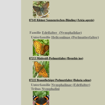
07145 Kleiner Sonnenröschen-Bläuling (Aricia agestis)
Familie
Edelfalter (Nymphalidae)
Unterfamilie
Heliconiinae (Perlmutterfalter)
07213 Mädesüß-Perlmuttfalter (Brenthis ino)
07222 Braunfleckiger Perlmuttfalter (Boloria selene)
Unterfamilie
Nymphalinae (Edelfalter)
Tribus
Nymphalini