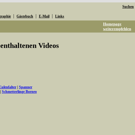
Suchen
|
|
|
graphie
Gästebuch
E-Mail
Links
Homepage
weiterempfehlen
e enthaltenen Videos
Eulenfalter
|
Spanner
|
Schmetterlinge Borneo