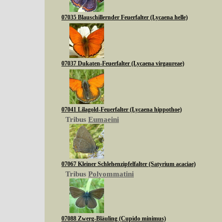
07035 Blauschillernder Feuerfalter (Lycaena helle)
07037 Dukaten-Feuerfalter (Lycaena virgaureae)
07041 Lilagold-Feuerfalter (Lycaena hippothoe)
Tribus
Eumaeini
07067 Kleiner Schlehenzipfelfalter (Satyrium acaciae)
Tribus
Polyommatini
07088 Zwerg-Bläuling (Cupido minimus)