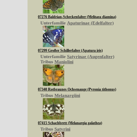
07276 Baldrian-Scheckenfalter (Melitaea diamina)
Unterfamilie
Apaturinae (Edelfalter)
07299 Großer Schillerfalter (Apatura iris)
Unterfamilie
Satyrinae (Augenfalter)
Tribus
Maniolini
07340 Rotbraunes Ochsenauge (Pyronia tithonus)
Tribus
Melanargiini
07415 Schachbrett (Melanargia galathea)
Tribus
Satyrini