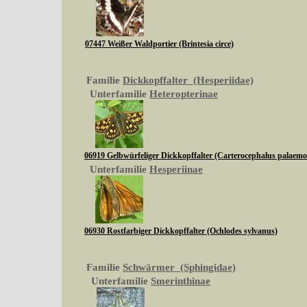
07447 Weißer Waldportier (Brintesia circe)
Familie
Dickkopffalter (Hesperiidae)
Unterfamilie
Heteropterinae
06919 Gelbwürfeliger Dickkopffalter (Carterocephalus palaem
Unterfamilie
Hesperiinae
06930 Rostfarbiger Dickkopffalter (Ochlodes sylvanus)
Familie
Schwärmer (Sphingidae)
Unterfamilie
Smerinthinae