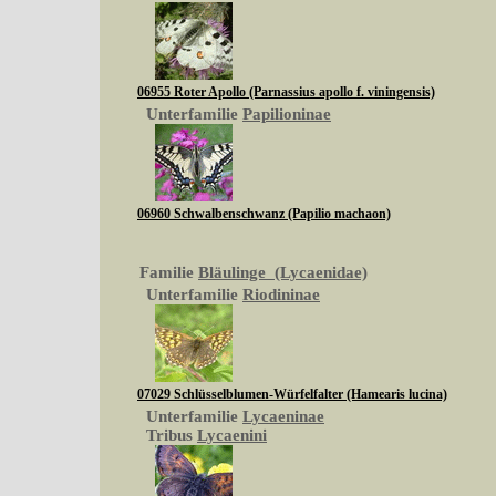
06955 Roter Apollo (Parnassius apollo f. viningensis)
Unterfamilie
Papilioninae
06960 Schwalbenschwanz (Papilio machaon)
Familie
Bläulinge (Lycaenidae)
Unterfamilie
Riodininae
07029 Schlüsselblumen-Würfelfalter (Hamearis lucina)
Unterfamilie
Lycaeninae
Tribus
Lycaenini