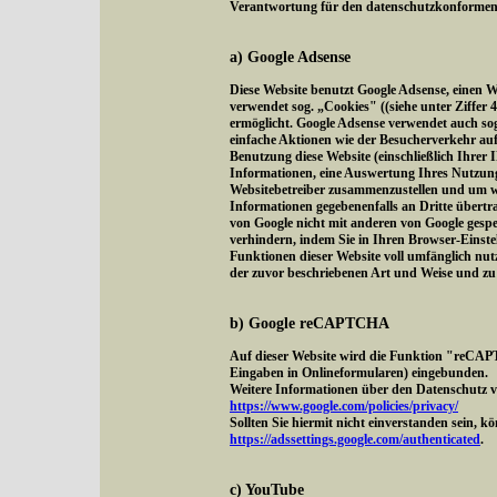
Verantwortung für den datenschutzkonformen Be
a) Google Adsense
Diese Website benutzt Google Adsense, einen 
verwendet sog. „Cookies" ((siehe unter Ziffer
ermöglicht. Google Adsense verwendet auch s
einfache Aktionen wie der Besucherverkehr au
Benutzung diese Website (einschließlich Ihrer 
Informationen, eine Auswertung Ihres Nutzung
Websitebetreiber zusammenzustellen und um we
Informationen gegebenenfalls an Dritte übertra
von Google nicht mit anderen von Google gesp
verhindern, indem Sie in Ihren Browser-Einstel
Funktionen dieser Website voll umfänglich nut
der zuvor beschriebenen Art und Weise und z
b) Google reCAPTCHA
Auf dieser Website wird die Funktion "reCAP
Eingaben in Onlineformularen) eingebunden.
Weitere Informationen über den Datenschutz vo
https://www.google.com/policies/privacy/
Sollten Sie hiermit nicht einverstanden sein, 
https://adssettings.google.com/authenticated
.
c) YouTube