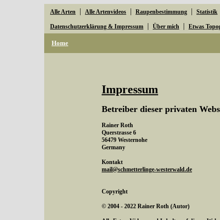
|
|
|
Alle Arten
Alle Artenvideos
Raupenbestimmung
Statistik
|
|
Datenschutzerklärung & Impressum
Über mich
Etwas Topo
Home
Impressum
Betreiber dieser privaten Webs
Rainer Roth
Querstrasse 6
56479 Westernohe
Germany
Kontakt
mail@schmetterlinge-westerwald.de
Copyright
© 2004 - 2022 Rainer Roth (Autor)