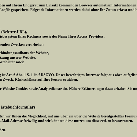
den auf Ihrem Endgerät zum Einsatz kommenden Browser automatisch Informationen an
ogfile gespeichert. Folgende Informationen werden dabei ohne Ihr Zutun erfasst und b
,
gt (Referrer-URL),
iebssystem Ihres Rechners sowie der Name Ihres Access-Providers.
genden Zwecken verarbeitet:
erbindungsaufbaus der Website,
tzung unserer Website,
tabilität sowie
ist Art. 6 Abs. 1 S. 1 lit. f DSGVO. Unser berechtigtes Interesse folgt aus oben aufge
m Zweck, Rückschlüsse auf Ihre Person zu ziehen.
 Website Cookies sowie Analysedienste ein. Nähere Erläuterungen dazu erhalten Sie unte
Gästebuchformulars
ten wir Ihnen die Möglichkeit, mit uns über ein über die Website bereitgestelltes Fo
E-Mail-Adresse freiwillig und wir könnten diese nutzen um diese evtl. zu beantworten.
den.