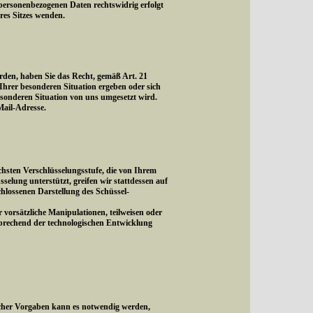
personenbezogenen Daten rechtswidrig erfolgt
eres Sitzes wenden.
rden, haben Sie das Recht, gemäß Art. 21
hrer besonderen Situation ergeben oder sich
esonderen Situation von uns umgesetzt wird.
ail-Adresse.
hsten Verschlüsselungsstufe, die von Ihrem
sselung unterstützt, greifen wir stattdessen auf
schlossenen Darstellung des Schüssel-
vorsätzliche Manipulationen, teilweisen oder
sprechend der technologischen Entwicklung
icher Vorgaben kann es notwendig werden,