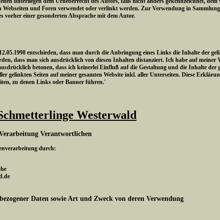
eiten unterliegen dem Urheberrecht des Autors, falls nicht anders gekennzeichnet, dem
n Webseiten und Foren verwendet oder verlinkt werden. Zur Verwendung in Sammlungen
es vorher einer gesonderten Absprache mit dem Autor.
.05.1998 entschieden, dass man durch die Anbringung eines Links die Inhalte der gelin
den, dass man sich ausdrücklich von diesen Inhalten distanziert. Ich habe auf meiner 
 ausdrücklich betonen, dass ich keinerlei Einfluß auf die Gestaltung und die Inhalte der 
ler gelinkten Seiten auf meiner gesamten Website inkl. aller Unterseiten. Diese Erklärung
eiten, zu denen Links oder Banner führen.'
Schmetterlinge Westerwald
Verarbeitung Verantwortlichen
tenverarbeitung durch:
ohe
d.de
bezogener Daten sowie Art und Zweck von deren Verwendung