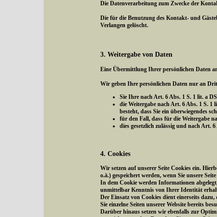
Die Datenverarbeitung zum Zwecke der Kontaktau
Die für die Benutzung des Kontakt- und Gäst
Verlangen gelöscht.
3. Weitergabe von Daten
Eine Übermittlung Ihrer persönlichen Daten an
Wir geben Ihre persönlichen Daten nur an Drit
Sie Ihre nach Art. 6 Abs. 1 S. 1 lit. a
die Weitergabe nach Art. 6 Abs. 1 S.
besteht, dass Sie ein überwiegendes sc
für den Fall, dass für die Weitergabe na
dies gesetzlich zulässig und nach Art. 
4. Cookies
Wir setzen auf unserer Seite Cookies ein. Hier
o.ä.) gespeichert werden, wenn Sie unsere Seit
In dem Cookie werden Informationen abgelegt, 
unmittelbar Kenntnis von Ihrer Identität erhal
Der Einsatz von Cookies dient einerseits dazu
Sie einzelne Seiten unserer Website bereits be
Darüber hinaus setzen wir ebenfalls zur Optim