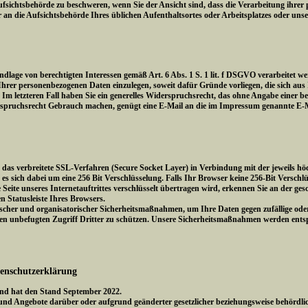
fsichtsbehörde zu beschweren, wenn Sie der Ansicht sind, dass die Verarbeitung ihrer 
ür an die Aufsichtsbehörde Ihres üblichen Aufenthaltsortes oder Arbeitsplatzes oder uns
lage von berechtigten Interessen gemäß Art. 6 Abs. 1 S. 1 lit. f DSGVO verarbeitet we
er personenbezogenen Daten einzulegen, soweit dafür Gründe vorliegen, die sich aus I
Im letzteren Fall haben Sie ein generelles Widerspruchsrecht, das ohne Angabe einer b
spruchsrecht Gebrauch machen, genügt eine E-Mail an die im Impressum genannte E-M
as verbreitete SSL-Verfahren (Secure Socket Layer) in Verbindung mit der jeweils höc
es sich dabei um eine 256 Bit Verschlüsselung. Falls Ihr Browser keine 256-Bit Verschlü
 Seite unseres Internetauftrittes verschlüsselt übertragen wird, erkennen Sie an der ge
n Statusleiste Ihres Browsers.
scher und organisatorischer Sicherheitsmaßnahmen, um Ihre Daten gegen zufällige oder 
 den unbefugten Zugriff Dritter zu schützen. Unsere Sicherheitsmaßnahmen werden ent
tenschutzerklärung
 und hat den Stand September 2022.
und Angebote darüber oder aufgrund geänderter gesetzlicher beziehungsweise behördl