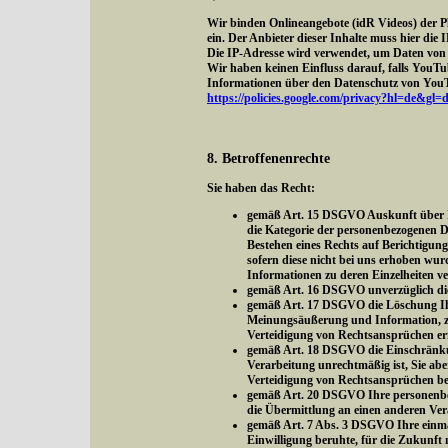
Wir binden Onlineangebote (idR Videos) der 
ein. Der Anbieter dieser Inhalte muss hier di
Die IP-Adresse wird verwendet, um Daten von 
Wir haben keinen Einfluss darauf, falls YouTube
Informationen über den Datenschutz von YouTu
https://policies.google.com/privacy?hl=de&gl=
8. Betroffenenrechte
Sie haben das Recht:
gemäß Art. 15 DSGVO Auskunft über Ih
die Kategorie der personenbezogenen D
Bestehen eines Rechts auf Berichtigun
sofern diese nicht bei uns erhoben wur
Informationen zu deren Einzelheiten v
gemäß Art. 16 DSGVO unverzüglich die 
gemäß Art. 17 DSGVO die Löschung Ihre
Meinungsäußerung und Information, zur
Verteidigung von Rechtsansprüchen erfo
gemäß Art. 18 DSGVO die Einschränkung
Verarbeitung unrechtmäßig ist, Sie ab
Verteidigung von Rechtsansprüchen be
gemäß Art. 20 DSGVO Ihre personenbezo
die Übermittlung an einen anderen Ver
gemäß Art. 7 Abs. 3 DSGVO Ihre einmal 
Einwilligung beruhte, für die Zukunft