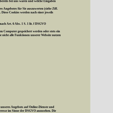
 bereits bei uns waren und welche Eingaben
s Angebotes für Sie auszuwerten (siehe Ziff.
. Diese Cookies werden nach einer jeweils
ach Art. 6 Abs. 1 S. 1 lit. f DSGVO
em Computer gespeichert werden oder stets ein
ie nicht alle Funktionen unserer Website nutzen
g unseres Angebots auf Online-Dienste und
teresse im Sinne der DSGVO anzusehen. Die