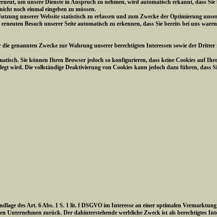
 erneut, um unsere Dienste in Anspruch zu nehmen, wird automatisch erkannt, dass Sie
 nicht noch einmal eingeben zu müssen.
utzung unserer Website statistisch zu erfassen und zum Zwecke der Optimierung unsere
m erneuten Besuch unserer Seite automatisch zu erkennen, dass Sie bereits bei uns waren
r die genannten Zwecke zur Wahrung unserer berechtigten Interessen sowie der Dritter n
atisch. Sie können Ihren Browser jedoch so konfigurieren, dass keine Cookies auf Ihr
legt wird. Die vollständige Deaktivierung von Cookies kann jedoch dazu führen, dass S
undlage des Art. 6 Abs. 1 S. 1 lit. f DSGVO im Interesse an einer optimalen Vermarktun
n Unternehmen zurück. Der dahinterstehende werbliche Zweck ist als berechtigtes In