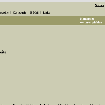
Suchen
|
|
|
graphie
Gästebuch
E-Mail
Links
Homepage
weiterempfehlen
eite