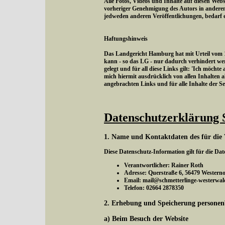
Alle Fotos, Videos und Inhalte auf diesen Webs
vorheriger Genehmigung des Autors in andere
jedweden anderen Veröffentlichungen, bedarf 
Haftungshinweis
Das Landgericht Hamburg hat mit Urteil vom 12
kann - so das LG - nur dadurch verhindert wer
gelegt und für all diese Links gilt: 'Ich möchte
mich hiermit ausdrücklich von allen Inhalten al
angebrachten Links und für alle Inhalte der S
Datenschutzerklärung 
1. Name und Kontaktdaten des für die 
Diese Datenschutz-Information gilt für die Da
Verantwortlicher: Rainer Roth
Adresse: Querstraße 6, 56479 Western
Email: mail@schmetterlinge-westerwal
Telefon: 02664 2878350
2. Erhebung und Speicherung personen
a) Beim Besuch der Website