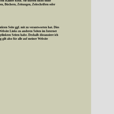
 von Rainer Roth. Sie dürfen nicht ohne
, Büchern, Zeitungen, Zeitschriften oder
kten Seite ggf. mit zu verantworten hat. Dies
Website Links zu anderen Seiten im Internet
gelinkten Seiten habe. Deshalb distanziere ich
 gilt also für alle auf meiner Website