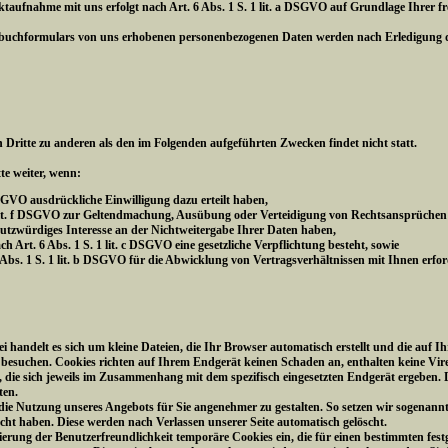
fnahme mit uns erfolgt nach Art. 6 Abs. 1 S. 1 lit. a DSGVO auf Grundlage Ihrer freiw
ebuchformulars von uns erhobenen personenbezogenen Daten werden nach Erledigung de
 Dritte zu anderen als den im Folgenden aufgeführten Zwecken findet nicht statt.
te weiter, wenn:
 DSGVO ausdrückliche Einwilligung dazu erteilt haben,
 1 lit. f DSGVO zur Geltendmachung, Ausübung oder Verteidigung von Rechtsansprüchen
hutzwürdiges Interesse an der Nichtweitergabe Ihrer Daten haben,
ch Art. 6 Abs. 1 S. 1 lit. c DSGVO eine gesetzliche Verpflichtung besteht, sowie
6 Abs. 1 S. 1 lit. b DSGVO für die Abwicklung von Vertragsverhältnissen mit Ihnen erford
bei handelt es sich um kleine Dateien, die Ihr Browser automatisch erstellt und die au
e besuchen. Cookies richten auf Ihrem Endgerät keinen Schaden an, enthalten keine Vir
die sich jeweils im Zusammenhang mit dem spezifisch eingesetzten Endgerät ergeben. D
ten.
, die Nutzung unseres Angebots für Sie angenehmer zu gestalten. So setzen wir sogenann
sucht haben. Diese werden nach Verlassen unserer Seite automatisch gelöscht.
ierung der Benutzerfreundlichkeit temporäre Cookies ein, die für einen bestimmten fes