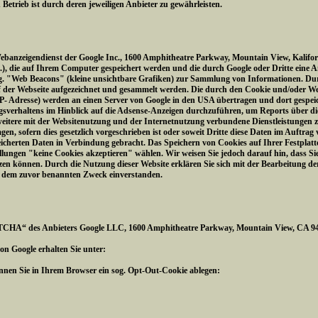
trieb ist durch deren jeweiligen Anbieter zu gewährleisten.
Webanzeigendienst der Google Inc., 1600 Amphitheatre Parkway, Mountain View, Kalifo
 4.), die auf Ihrem Computer gespeichert werden und die durch Google oder Dritte eine 
og. "Web Beacons" (kleine unsichtbare Grafiken) zur Sammlung von Informationen. 
f der Webseite aufgezeichnet und gesammelt werden. Die durch den Cookie und/oder W
IP- Adresse) werden an einen Server von Google in den USA übertragen und dort gespeic
sverhaltens im Hinblick auf die Adsense-Anzeigen durchzuführen, um Reports über die
itere mit der Websitenutzung und der Internetnutzung verbundene Dienstleistungen z
gen, sofern dies gesetzlich vorgeschrieben ist oder soweit Dritte diese Daten im Auftrag
eicherten Daten in Verbindung gebracht. Das Speichern von Cookies auf Ihrer Festplat
lungen "keine Cookies akzeptieren" wählen. Wir weisen Sie jedoch darauf hin, dass Sie 
zen können. Durch die Nutzung dieser Website erklären Sie sich mit der Bearbeitung d
u dem zuvor benannten Zweck einverstanden.
TCHA“ des Anbieters Google LLC, 1600 Amphitheatre Parkway, Mountain View, CA 940
n Google erhalten Sie unter:
können Sie in Ihrem Browser ein sog. Opt-Out-Cookie ablegen: