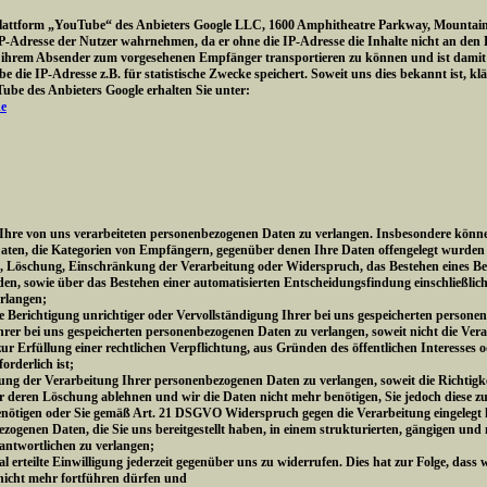
Plattform „YouTube“ des Anbieters Google LLC, 1600 Amphitheatre Parkway, Mountain
e IP-Adresse der Nutzer wahrnehmen, da er ohne die IP-Adresse die Inhalte nicht an den
ihrem Absender zum vorgesehenen Empfänger transportieren zu können und ist damit für
 die IP-Adresse z.B. für statistische Zwecke speichert. Soweit uns dies bekannt ist, kl
be des Anbieters Google erhalten Sie unter:
de
re von uns verarbeiteten personenbezogenen Daten zu verlangen. Insbesondere könne
aten, die Kategorien von Empfängern, gegenüber denen Ihre Daten offengelegt wurden 
g, Löschung, Einschränkung der Verarbeitung oder Widerspruch, das Bestehen eines Be
den, sowie über das Bestehen einer automatisierten Entscheidungsfindung einschließlich
erlangen;
Berichtigung unrichtiger oder Vervollständigung Ihrer bei uns gespeicherten persone
r bei uns gespeicherten personenbezogenen Daten zu verlangen, soweit nicht die Vera
 Erfüllung einer rechtlichen Verpflichtung, aus Gründen des öffentlichen Interesse
rderlich ist;
 der Verarbeitung Ihrer personenbezogenen Daten zu verlangen, soweit die Richtigkei
er deren Löschung ablehnen und wir die Daten nicht mehr benötigen, Sie jedoch diese
nötigen oder Sie gemäß Art. 21 DSGVO Widerspruch gegen die Verarbeitung eingelegt
genen Daten, die Sie uns bereitgestellt haben, in einem strukturierten, gängigen und
antwortlichen zu verlangen;
erteilte Einwilligung jederzeit gegenüber uns zu widerrufen. Dies hat zur Folge, dass w
 nicht mehr fortführen dürfen und